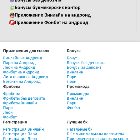
Бонусы без депозита
Бонусы букмекерских контор
Приложение Винлайн на андроид
Приложение Фонбет на андроид
Приложения для ставок
Бонусы
Винлайн на Андроид
Бонусы
Пари на Андроид
Бонусы без депозита
Леон на Андроид
Бонусы за депозит
Фонбет на Андроид
Винлайн
Лига ставок на Андроид
Пари
Бетсити на Андроид
Леон
Фрибеты
Промокоды
Фрибеты
Промокоды
Фрибеты без депозита
Винлайн
Фрибеты Винлайн
Пари
Пари
Фонбет
Леон
Фонбет
Регистрация
Лучшие бк
Регистрация Винлайн
Легальные бк
Регистрация Пари
БК с минимальным депозитом
Регистрация Леон
Приложения для ставок на спорт