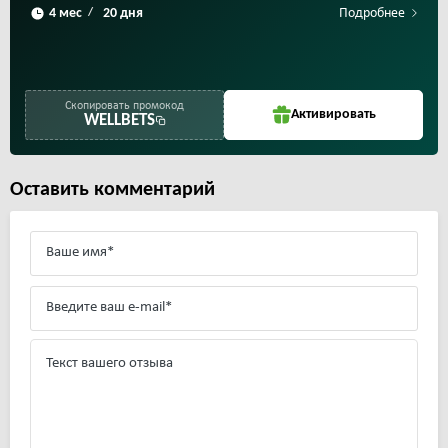
Подробнее
/
Скопировать промокод
Активировать
WELLBETS
Оставить комментарий