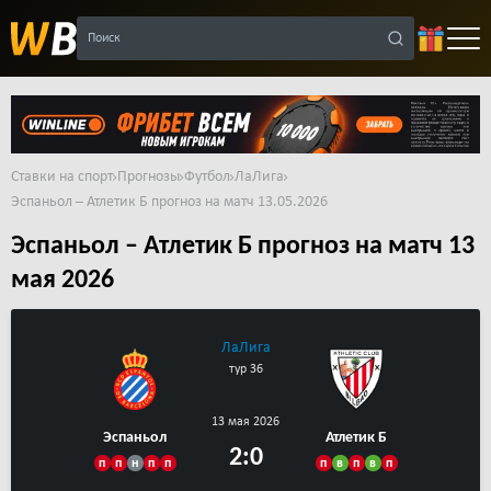
Поиск
Ставки на спорт
Прогнозы
Футбол
ЛаЛига
Эспаньол – Атлетик Б прогноз на матч 13.05.2026
Эспаньол – Атлетик Б прогноз на матч 13
мая 2026
ЛаЛига
тур 36
13 мая 2026
Эспаньол
Атлетик Б
2:0
п
п
н
п
п
п
в
п
в
п