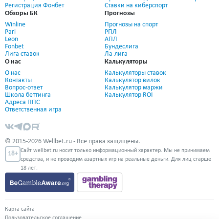
Регистрация Фонбет
Ставки на киберспорт
Обзоры БК
Прогнозы
Winline
Прогнозы на спорт
Pari
РПЛ
Leon
АПЛ
Fonbet
Бундеслига
Лига ставок
Ла-лига
О нас
Калькуляторы
О нас
Калькуляторы ставок
Контакты
Калькулятор вилок
Вопрос-ответ
Калькулятор маржи
Школа беттинга
Калькулятор ROI
Адреса ППС
Ответственная игра
© 2015-2026 Wellbet.ru - Все права защищены.
Сайт wellbet.ru носит только информационный характер. Мы не принимаем
18+
средства, и не проводим азартных игр на реальные деньги. Для лиц старше
18 лет.
Карта сайта
Пользовательское соглашение