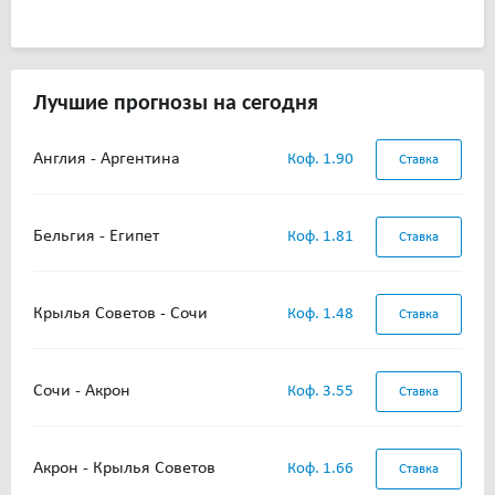
Лучшие прогнозы на сегодня
Англия - Аргентина
Коф. 1.90
Ставка
Бельгия - Египет
Коф. 1.81
Ставка
Крылья Советов - Сочи
Коф. 1.48
Ставка
Сочи - Акрон
Коф. 3.55
Ставка
Акрон - Крылья Советов
Коф. 1.66
Ставка