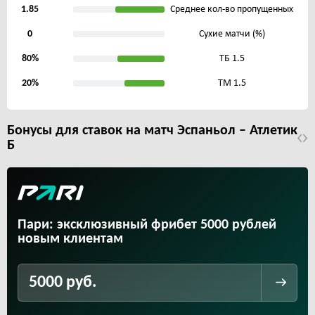
1.85
Среднее кол-во пропущенных
0
Сухие матчи (%)
80%
ТБ 1.5
20%
ТМ 1.5
Бонусы для ставок на матч Эспаньол – Атлетик
Б
Пари: эксклюзивный фрибет 5000 рублей
новым клиентам
5000 руб.