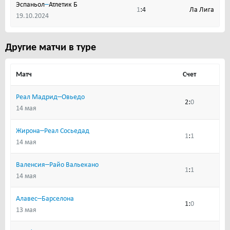
–
Эспаньол
Атлетик Б
:
Ла Лига
1
4
19.10.2024
Другие матчи в туре
Матч
Счет
–
Реал Мадрид
Овьедо
:
2
0
14 мая
–
Жирона
Реал Сосьедад
:
1
1
14 мая
–
Валенсия
Райо Вальекано
:
1
1
14 мая
–
Алавес
Барселона
:
1
0
13 мая