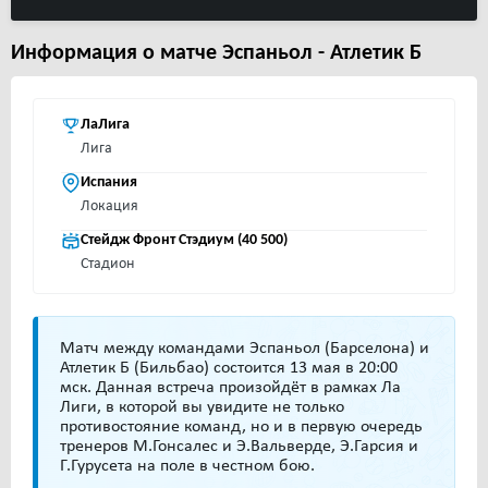
Информация о матче Эспаньол - Атлетик Б
ЛаЛига
Лига
Испания
Локация
Стейдж Фронт Стэдиум (40 500)
Стадион
Матч между командами Эспаньол (Барселона) и
Атлетик Б (Бильбао) состоится 13 мая в 20:00
мск. Данная встреча произойдёт в рамках Ла
Лиги, в которой вы увидите не только
противостояние команд, но и в первую очередь
тренеров М.Гонсалес и Э.Вальверде, Э.Гарсия и
Г.Гурусета на поле в честном бою.