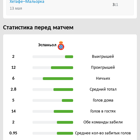
–
Хетафе
Мальорка
:
3
1
13 мая
Статистика перед матчем
Эспаньол
2
Выигрышей
12
Проигрышей
6
Ничьих
2.8
Средний тотал
5
Голов дома
14
Голов в гостях
2
Обе команды забили
0.95
Среднее кол-во забитых голов