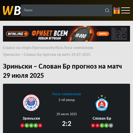
Поиск
Ставки на спорт
Прогнозы
Футбол
Лига чемпионов
Зриньски – Слован Бр прогноз на матч 29.07.2025
Зриньски – Слован Бр прогноз на матч
29 июля 2025
Лига чемпионов
2-ой раунд
29 июля 2025
Зриньски
Слован Бр
2:2
п
в
в
в
п
п
п
в
в
н