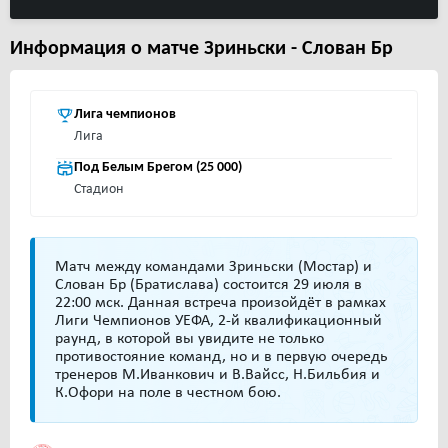
Информация о матче Зриньски - Слован Бр
Лига чемпионов
Лига
Под Белым Брегом (25 000)
Стадион
Матч между командами Зриньски (Мостар) и
Слован Бр (Братислава) состоится 29 июля в
22:00 мск. Данная встреча произойдёт в рамках
Лиги Чемпионов УЕФА, 2-й квалификационный
раунд, в которой вы увидите не только
противостояние команд, но и в первую очередь
тренеров M.Иванкович и В.Вайсс, Н.Бильбия и
К.Офори на поле в честном бою.