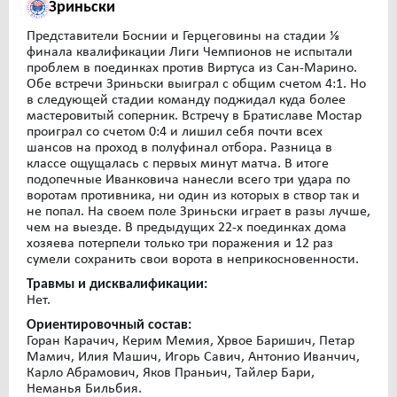
Зриньски
Представители Боснии и Герцеговины на стадии ⅛
финала квалификации Лиги Чемпионов не испытали
проблем в поединках против Виртуса из Сан-Марино.
Обе встречи Зриньски выиграл с общим счетом 4:1. Но
в следующей стадии команду поджидал куда более
мастеровитый соперник. Встречу в Братиславе Мостар
проиграл со счетом 0:4 и лишил себя почти всех
шансов на проход в полуфинал отбора. Разница в
классе ощущалась с первых минут матча. В итоге
подопечные Иванковича нанесли всего три удара по
воротам противника, ни один из которых в створ так и
не попал. На своем поле Зриньски играет в разы лучше,
чем на выезде. В предыдущих 22-х поединках дома
хозяева потерпели только три поражения и 12 раз
сумели сохранить свои ворота в неприкосновенности.
Травмы и дисквалификации:
Нет.
Ориентировочный состав:
Горан Карачич, Керим Мемия, Хрвое Баришич, Петар
Мамич, Илия Машич, Игорь Савич, Антонио Иванчич,
Карло Абрамович, Яков Праньич, Тайлер Бари,
Неманья Бильбия.