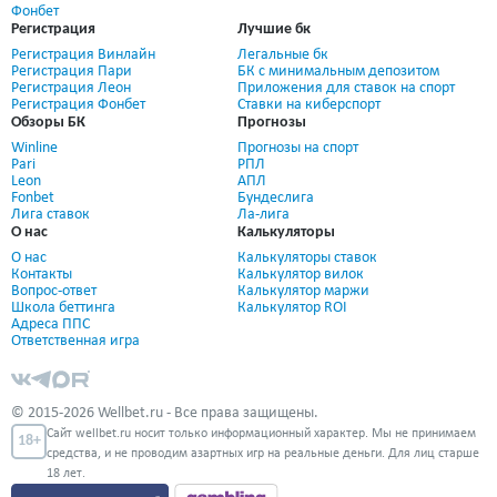
Фонбет
Регистрация
Лучшие бк
Регистрация Винлайн
Легальные бк
Регистрация Пари
БК с минимальным депозитом
Регистрация Леон
Приложения для ставок на спорт
Регистрация Фонбет
Ставки на киберспорт
Обзоры БК
Прогнозы
Winline
Прогнозы на спорт
Pari
РПЛ
Leon
АПЛ
Fonbet
Бундеслига
Лига ставок
Ла-лига
О нас
Калькуляторы
О нас
Калькуляторы ставок
Контакты
Калькулятор вилок
Вопрос-ответ
Калькулятор маржи
Школа беттинга
Калькулятор ROI
Адреса ППС
Ответственная игра
© 2015-2026 Wellbet.ru - Все права защищены.
Сайт wellbet.ru носит только информационный характер. Мы не принимаем
18+
средства, и не проводим азартных игр на реальные деньги. Для лиц старше
18 лет.