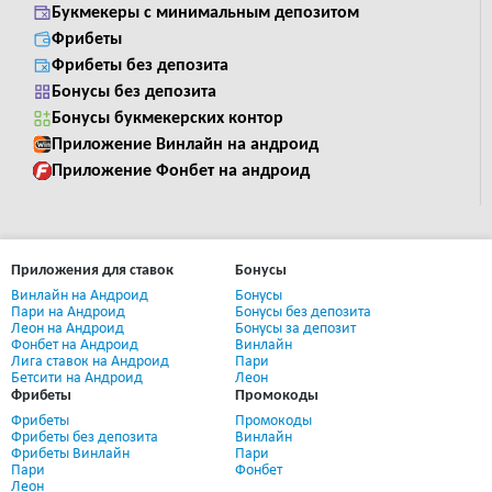
Букмекеры с минимальным депозитом
Фрибеты
Фрибеты без депозита
Бонусы без депозита
Бонусы букмекерских контор
Приложение Винлайн на андроид
Приложение Фонбет на андроид
Приложения для ставок
Бонусы
Винлайн на Андроид
Бонусы
Пари на Андроид
Бонусы без депозита
Леон на Андроид
Бонусы за депозит
Фонбет на Андроид
Винлайн
Лига ставок на Андроид
Пари
Бетсити на Андроид
Леон
Фрибеты
Промокоды
Фрибеты
Промокоды
Фрибеты без депозита
Винлайн
Фрибеты Винлайн
Пари
Пари
Фонбет
Леон