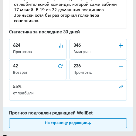
от любительской команды, которой сами забили
17 мячей. В 19 из 22 домашних поединков
Зриньски хотя бы раз огорчал голкипера
соперников.
Статистика за последние 30 дней
624
346
Прогнозов
Выигрыш
42
236
Возврат
Проигрыш
55%
от прибыли
Прогноз подговлен редакцией WellBet
На страницу редакции