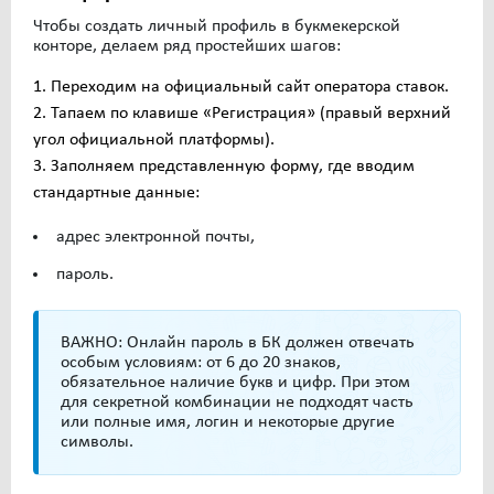
Чтобы создать личный профиль в букмекерской
конторе, делаем ряд простейших шагов:
Переходим на официальный сайт оператора ставок.
Тапаем по клавише «Регистрация» (правый верхний
угол официальной платформы).
Заполняем представленную форму, где вводим
стандартные данные:
адрес электронной почты,
пароль.
ВАЖНО: Онлайн пароль в БК должен отвечать
особым условиям: от 6 до 20 знаков,
обязательное наличие букв и цифр. При этом
для секретной комбинации не подходят часть
или полные имя, логин и некоторые другие
символы.