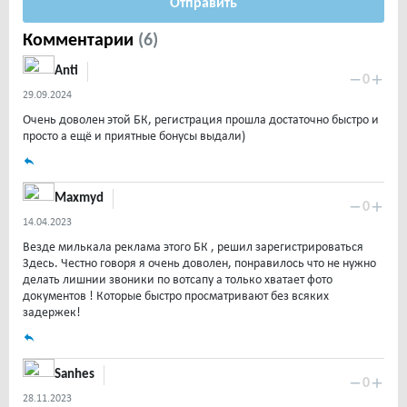
Отправить
Комментарии
(6)
Anti
0
29.09.2024
Очень доволен этой БК, регистрация прошла достаточно быстро и
просто а ещё и приятные бонусы выдали)
Maxmyd
0
14.04.2023
Везде милькала реклама этого БК , решил зарегистрироваться
Здесь. Честно говоря я очень доволен, понравилось что не нужно
делать лишнии звоники по вотсапу а только хватает фото
документов ! Которые быстро просматривают без всяких
задержек!
Sanhes
0
28.11.2023