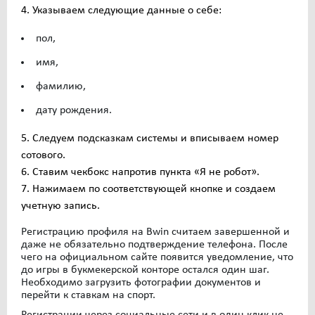
Указываем следующие данные о себе:
пол,
имя,
фамилию,
дату рождения.
Следуем подсказкам системы и вписываем номер
сотового.
Ставим чекбокс напротив пункта «Я не робот».
Нажимаем по соответствующей кнопке и создаем
учетную запись.
Регистрацию профиля на Bwin считаем завершенной и
даже не обязательно подтверждение телефона. После
чего на официальном сайте появится уведомление, что
до игры в букмекерской конторе остался один шаг.
Необходимо загрузить фотографии документов и
перейти к ставкам на спорт.