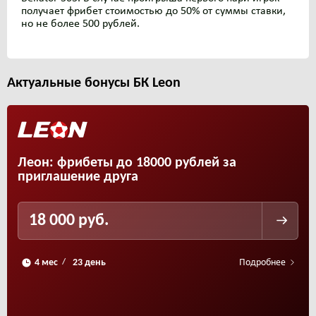
получает фрибет стоимостью до 50% от суммы ставки,
но не более 500 рублей.
Актуальные бонусы БК Leon
Леон: фрибеты до 18000 рублей за
приглашение друга
18 000 руб.
Подробнее
/