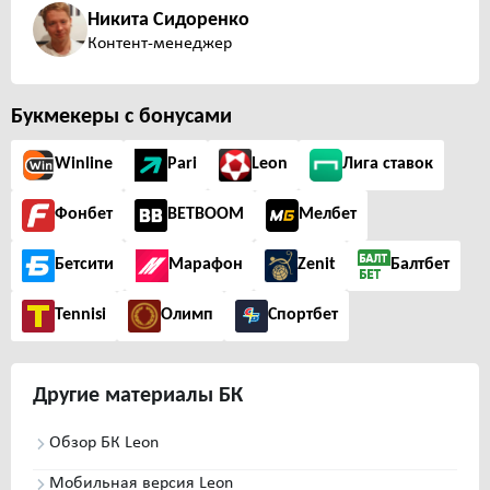
Никита Сидоренко
Контент-менеджер
Букмекеры с бонусами
Winline
Pari
Leon
Лига ставок
Фонбет
BETBOOM
Мелбет
Бетсити
Марафон
Zenit
Балтбет
Tennisi
Олимп
Спортбет
Другие
материалы БК
Обзор БК Leon
Мобильная версия Leon