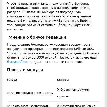
Чтобы вывести выигрыш, полученный с фрибета,
необходимо создать заявку в личном кабинете в
разделе «Выплаты». Выбирают подходящую
платежную систему (карта банка или электронные
кошелек) и нажимают кнопку «Выплатить». Время
транзакции зависит от типа выбранной карты или
кошелька.
Мнение о бонусе Редакции
Предложение букмекера — хорошая возможность
защитить от проигрыша первое пари на Bellator 303.
Чтобы получить максимальную выгоду, целесообразно
ставить не более 1000 рублей. Посмотрите, какие еще
бонусы Леон
предлагает за ставки на теннис.
Плюсы и минусы
Плюсы
Минусы
❌ Ограничение суммы
✅ Акция доступна всем игрокам
страховки
✅ Возможность застраховать
❌ Короткий срок действия