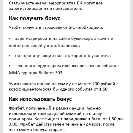
Стать участниками мероприятия БК могут все
зарегистрированные пользователи.
Как получить бонус
Чтобы получить страховку от БК, необходимо:
зарегистрировать на сайте букмекера аккаунт и
войти под своей учетной записью;
на странице акции нажать «принять участие»;
поставить ординаром или экспрессом на событие
MMA турнира Bellator 303;
Учитываются ставки на сумму не менее 200 рублей с
коэффициентом хотя бы одного события от 1,50.
Как использовать бонус
Фрибет, полученный в рамках акции, можно
использовать только целой суммой на ставку
ординаром. Коэффициент пари должен быть от 1,50 до
3,00. Фрибет действителен течение 72 часов, после
чего сумма бонуса сгорает.