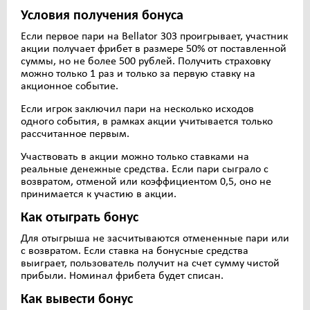
Условия получения бонуса
Если первое пари на Bellator 303 проигрывает, участник
акции получает фрибет в размере 50% от поставленной
суммы, но не более 500 рублей. Получить страховку
можно только 1 раз и только за первую ставку на
акционное событие.
Если игрок заключил пари на несколько исходов
одного события, в рамках акции учитывается только
рассчитанное первым.
Участвовать в акции можно только ставками на
реальные денежные средства. Если пари сыграло с
возвратом, отменой или коэффициентом 0,5, оно не
принимается к участию в акции.
Как отыграть бонус
Для отыгрыша не засчитываются отмененные пари или
с возвратом. Если ставка на бонусные средства
выиграет, пользователь получит на счет сумму чистой
прибыли. Номинал фрибета будет списан.
Как вывести бонус