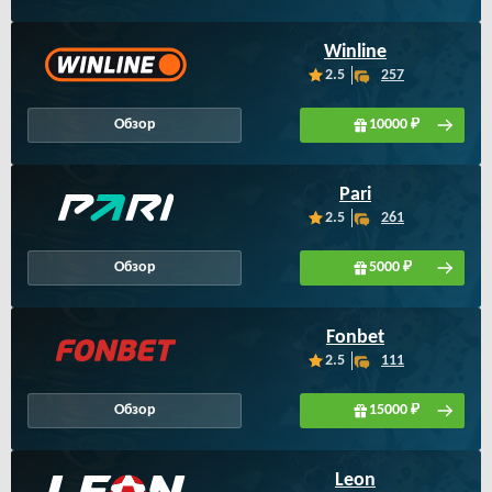
Winline
2.5
257
Обзор
10000 ₽
Pari
2.5
261
Обзор
5000 ₽
Fonbet
2.5
111
Обзор
15000 ₽
Leon