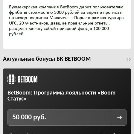
Букмекерская компания BetBoom дарит пользователям
фрибеты стоимостью 5000 рублей за верные прогнозы
на исход поединка Махачев — Порье в рамках турнира
UFC. 20 участников, давшие правильные ответы,
разделят между собой призовой фонд в 100 000
рублей.
Актуальные бонусы БК BETBOOM
BetBoom: Программа лояльности «Boom
Статус»
50 000 руб.