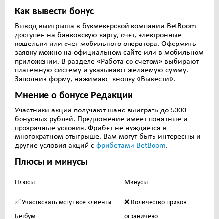
Как вывести бонус
Вывод выигрыша в букмекерской компании BetBoom
доступен на банковскую карту, счет, электронные
кошельки или счет мобильного оператора. Оформить
заявку можно на официальном сайте или в мобильном
приложении. В разделе «Работа со счетом» выбирают
платежную систему и указывают желаемую сумму.
Заполнив форму, нажимают кнопку «Вывести».
Мнение о бонусе Редакции
Участники акции получают шанс выиграть до 5000
бонусных рублей. Предложение имеет понятные и
прозрачные условия. Фрибет не нуждается в
многократном отыгрыше. Вам могут быть интересны и
другие условия акций с
фрибетами BetBoom
.
Плюсы и минусы
Плюсы
Минусы
✅ Участвовать могут все клиенты
❌ Количество призов
Бетбум
ограничено