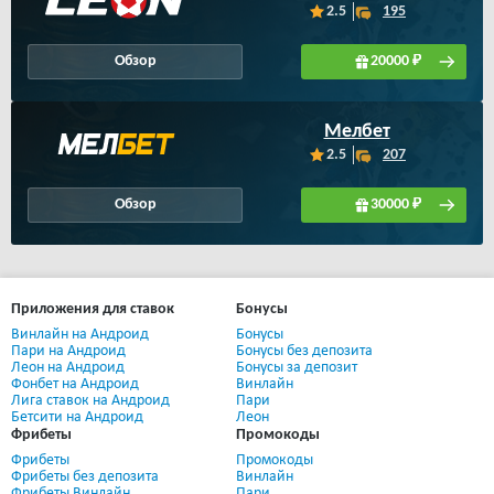
2.5
195
Обзор
20000 ₽
Мелбет
2.5
207
Обзор
30000 ₽
Приложения для ставок
Бонусы
Винлайн на Андроид
Бонусы
Пари на Андроид
Бонусы без депозита
Леон на Андроид
Бонусы за депозит
Фонбет на Андроид
Винлайн
Лига ставок на Андроид
Пари
Бетсити на Андроид
Леон
Фрибеты
Промокоды
Фрибеты
Промокоды
Фрибеты без депозита
Винлайн
Фрибеты Винлайн
Пари