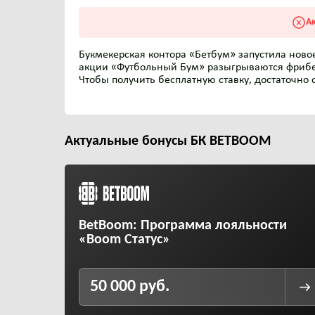
Букмекерская контора «Бетбум» запустила нов
акции «Футбольный Бум» разыгрываются фрибе
Чтобы получить бесплатную ставку, достаточно
Актуальные бонусы БК BETBOOM
BetBoom: Программа лояльности
«Boom Статус»
50 000 руб.