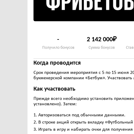
-
2 142 000₽
Получило бонусов
Сумма бонусов
Став
Когда проводится
Срок проведения мероприятия с 5 по 15 июня 2
букмекерской компании «Бетбум». Участвовать
Как участвовать
Прежде всего необходимо установить приложен
установлено). Затем:
Авторизоваться под обычными данными.
В строке акций открыть вкладку «Футбольный
Играть в игру и набирать очки для получени