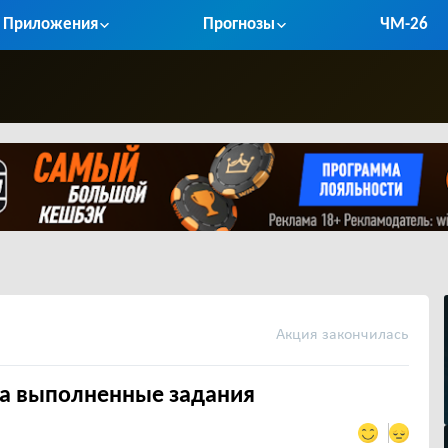
Приложения
Прогнозы
ЧМ-26
за выполненные задания