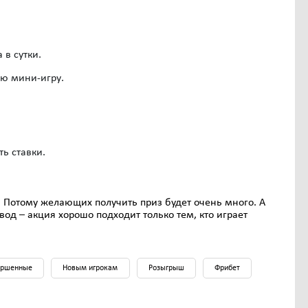
 в сутки.
ую мини-игру.
ь ставки.
 Потому желающих получить приз будет очень много. А
вод – акция хорошо подходит только тем, кто играет
ершенные
Новым игрокам
Розыгрыш
Фрибет