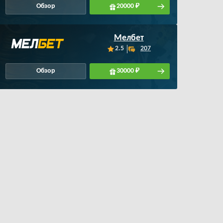
Обзор
20000 ₽
Подробнее
/
Мелбет
2.5
207
Активировать
Обзор
30000 ₽