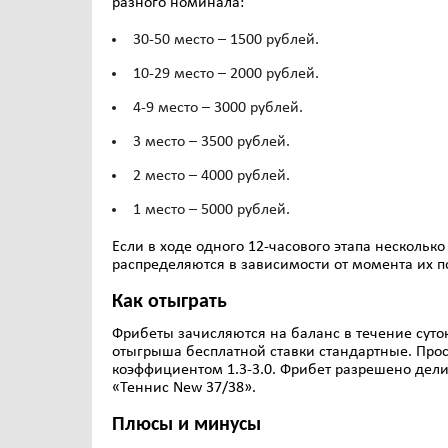
разного номинала:
30-50 место – 1500 рублей.
10-29 место – 2000 рублей.
4-9 место – 3000 рублей.
3 место – 3500 рублей.
2 место – 4000 рублей.
1 место – 5000 рублей.
Если в ходе одного 12-часового этапа нескольк
распределяются в зависимости от момента их п
Как отыграть
Фрибеты зачисляются на баланс в течение суто
отыгрыша бесплатной ставки стандартные. Прос
коэффициентом 1.3-3.0. Фрибет разрешено дели
«Теннис New 37/38».
Плюсы и минусы