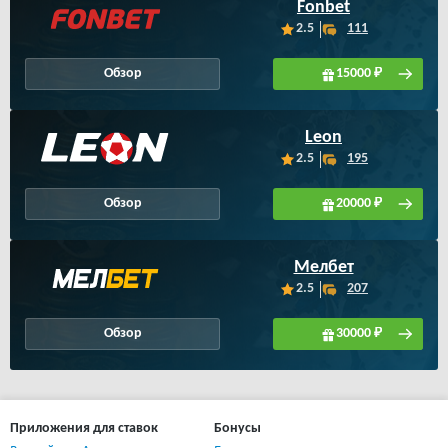
Fonbet
2.5
111
Обзор
15000 ₽
Leon
2.5
195
Обзор
20000 ₽
Мелбет
2.5
207
Обзор
30000 ₽
Приложения для ставок
Бонусы