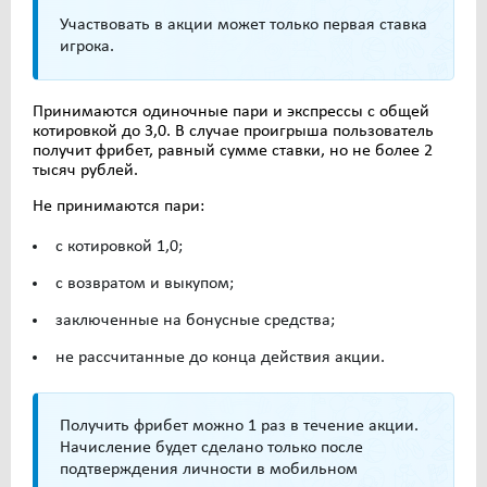
Участвовать в акции может только первая ставка
игрока.
Принимаются одиночные пари и экспрессы с общей
котировкой до 3,0. В случае проигрыша пользователь
получит фрибет, равный сумме ставки, но не более 2
тысяч рублей.
Не принимаются пари:
с котировкой 1,0;
с возвратом и выкупом;
заключенные на бонусные средства;
не рассчитанные до конца действия акции.
Получить фрибет можно 1 раз в течение акции.
Начисление будет сделано только после
подтверждения личности в мобильном