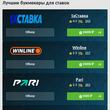
Лучшие букмекеры для ставок
1xСтавка
4.5
543
Обзор
16000 ₽
Winline
2.5
257
Обзор
10000 ₽
Pari
2.5
261
Обзор
5000 ₽