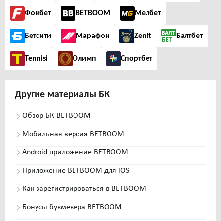
Фонбет
BETBOOM
Мелбет
Бетсити
Марафон
Zenit
Балтбет
Tennisi
Олимп
Спортбет
Другие
материалы БК
Обзор БК BETBOOM
Мобильная версия BETBOOM
Android приложение BETBOOM
Приложение BETBOOM для iOS
Как зарегистрироваться в BETBOOM
Бонусы букмекера BETBOOM