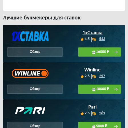
Лучшие букмекеры для ставок
1xСтавка
4.5
543
Обзор
16000 ₽
Winline
2.5
257
Обзор
10000 ₽
Pari
2.5
261
Обзор
5000 ₽