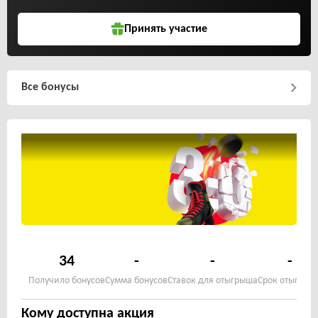
Принять участие
Все бонусы
34
-
-
-
Получило бонусов
Сумма бонусов
Ставок для отыгрыша
Срок отыгрыш
Кому доступна акция