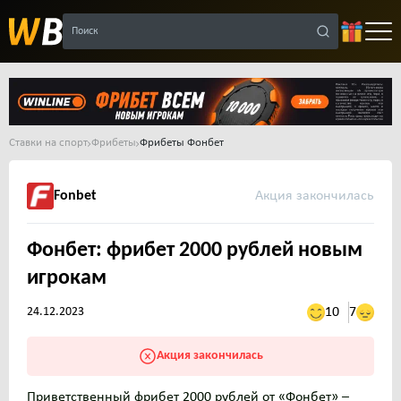
Поиск
Ставки на спорт
Фрибеты
Фрибеты Фонбет
Fonbet
Фонбет: фрибет 2000 рублей новым
игрокам
10
7
24.12.2023
Приветственный фрибет 2000 рублей от «Фонбет» –