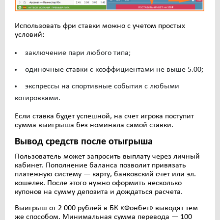
Использовать фри ставки можно с учетом простых
условий:
заключение пари любого типа;
одиночные ставки с коэффициентами не выше 5.00;
экспрессы на спортивные события с любыми
котировками.
Если ставка будет успешной, на счет игрока поступит
сумма выигрыша без номинала самой ставки.
Вывод средств после отыгрыша
Пользователь может запросить выплату через личный
кабинет. Пополнение баланса позволит привязать
платежную систему — карту, банковский счет или эл.
кошелек. После этого нужно оформить несколько
купонов на сумму депозита и дождаться расчета.
Выигрыш от 2 000 рублей в БК «Фонбет» выводят тем
же способом. Минимальная сумма перевода — 100