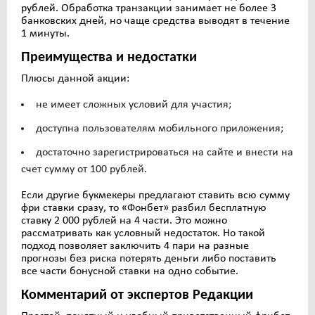
рублей. Обработка транзакции занимает не более 3
банковских дней, но чаще средства выводят в течение
1 минуты.
Преимущества и недостатки
Плюсы данной акции:
не имеет сложных условий для участия;
доступна пользователям мобильного приложения;
достаточно зарегистрироваться на сайте и внести на
счет сумму от 100 рублей.
Если другие букмекеры предлагают ставить всю сумму
фри ставки сразу, то «Фонбет» разбил бесплатную
ставку 2 000 рублей на 4 части. Это можно
рассматривать как условный недостаток. Но такой
подход позволяет заключить 4 пари на разные
прогнозы без риска потерять деньги либо поставить
все части бонусной ставки на одно событие.
Комментарий от экспертов Редакции