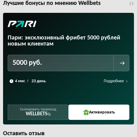
Лучшие бонусы по мнению Wellbets
Пари: эксклюзивный фрибет 5000 рублей
новым клиентам
5000 руб.
Подробнее
/
Скопировать промокод
Активировать
WELLBETS
Оставить отзыв