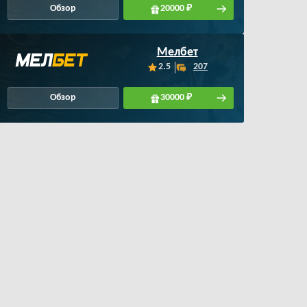
Обзор
20000 ₽
Подробнее
/
Мелбет
2.5
207
Активировать
Обзор
30000 ₽