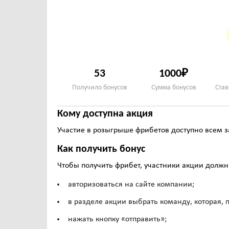
53
1000₽
Получило бонусов
Сумма бонусов
Став
Кому доступна акция
Участие в розыгрыше фрибетов доступно всем 
Как получить бонус
Чтобы получить фрибет, участники акции должн
авторизоваться на сайте компании;
в разделе акции выбрать команду, которая, 
нажать кнопку «отправить»;