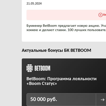
21.05.2024
Букмекер BetBoom предлагает новую акцию. Уч
хоккею и делают ставки. 100 лучших пользоват
Актуальные бонусы БК BETBOOM
BetBoom: Программа лояльности
«Boom Статус»
50 000 руб.