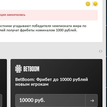
астники угадывают победителя чемпионата мира по
елей получат фрибеты номиналом 1000 рублей.
BetBoom: Фрибет до 10000 рублей
новым игрокам
10000 руб.