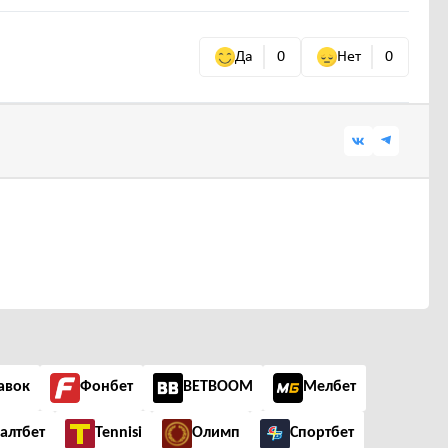
Да
0
Нет
0
авок
Фонбет
BETBOOM
Мелбет
алтбет
Tennisi
Олимп
Спортбет