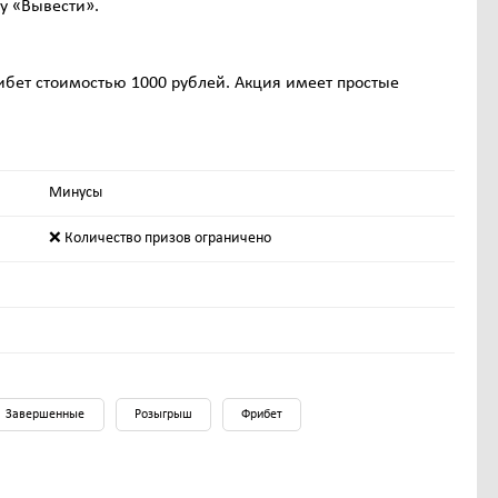
ку «Вывести».
ибет стоимостью 1000 рублей. Акция имеет простые
Минусы
❌ Количество призов ограничено
Завершенные
Розыгрыш
Фрибет