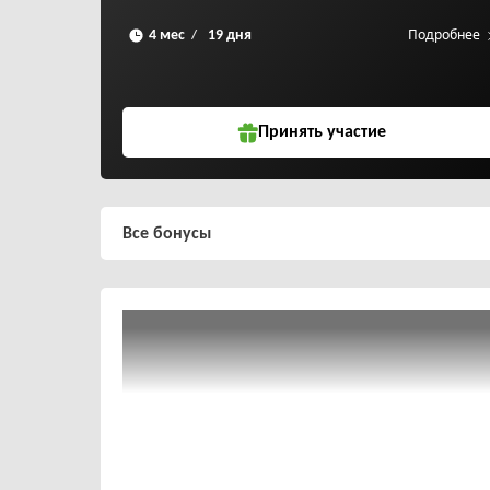
Подробнее
/
Принять участие
Все бонусы