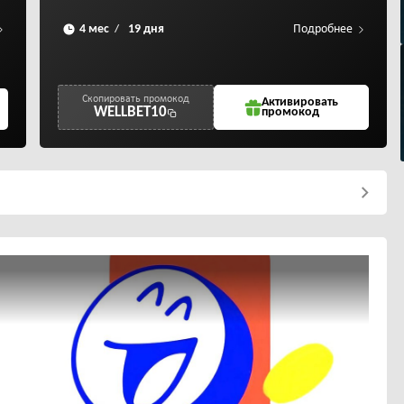
Подробнее
/
Скопировать промокод
Активировать
WELLBET10
промокод