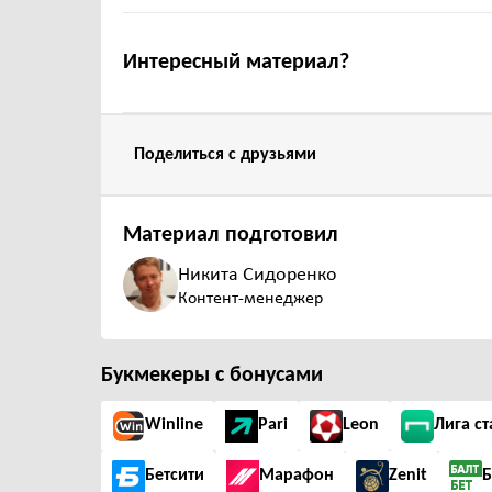
Интересный материал?
Поделиться с друзьями
Материал подготовил
Никита Сидоренко
Контент-менеджер
Букмекеры с бонусами
Winline
Pari
Leon
Лига ст
Бетсити
Марафон
Zenit
Б