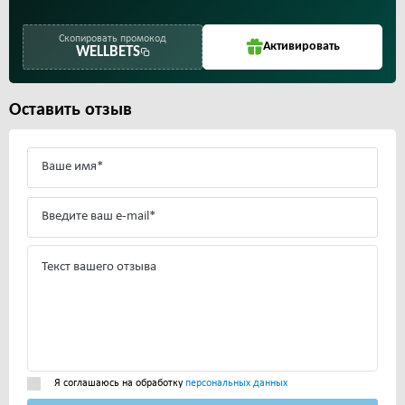
Скопировать промокод
Активировать
WELLBETS
Оставить отзыв
Я соглашаюсь на обработку
персональных данных