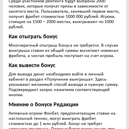
Среди участников рейтинга будут выбраны 2000
человек, которые получат призы в зависимости от
занятого места. Пользователь, занявший первое место,
получит фрибет стоимостью 1000 000 рублей. Игроки,
стоящие на 1500 – 2000 местах, выигрывают по 1000
рублей.
Как отыграть бонус
Многократный отыгрыш бонуса не требуется. В случае
выигрыша ставки из общей суммы вычитают номинал
фрибета, а чистая прибыль поступает на счет игрока.
Как вывести бонус
Для вывода денег необходимо войти в личный
кабинет в раздел «Получение выигрыша». Здесь
указывают желаемый способ вывода и нужную сумму.
Подтверждают запрос нажатием соответствующей
кнопки.
Мнение о бонусе Редакции
Активные игроки Фонбет, предпочитающие ставки на
настольный теннис, могут выиграть фрибет
стоимостью до 1 млн рублей. Бонус не требует
сложного отыгрыша. Полезно будет также узнать про