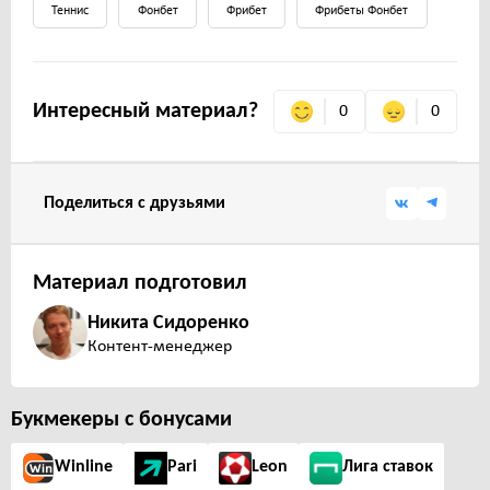
Теннис
Фонбет
Фрибет
Фрибеты Фонбет
Интересный материал?
0
0
Поделиться с друзьями
Материал подготовил
Никита Сидоренко
Контент-менеджер
Букмекеры с бонусами
Winline
Pari
Leon
Лига ставок