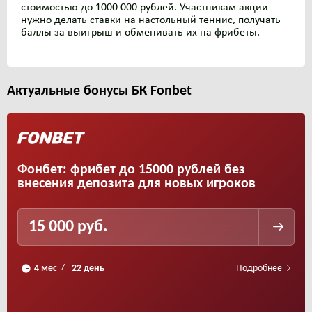
стоимостью до 1000 000 рублей. Участникам акции
нужно делать ставки на настольный теннис, получать
баллы за выигрыш и обменивать их на фрибеты.
Актуальные бонусы БК Fonbet
Фонбет: фрибет до 15000 рублей без
внесения депозита для новых игроков
15 000 руб.
Подробнее
/