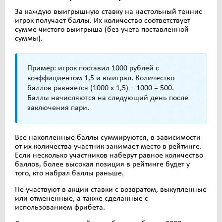
За каждую выигрышную ставку на настольный теннис
игрок получает баллы. Их количество соответствует
сумме чистого выигрыша (без учета поставленной
суммы).
Пример: игрок поставил 1000 рублей с
коэффициентом 1,5 и выиграл. Количество
баллов равняется (1000 х 1,5) – 1000 = 500.
Баллы начисляются на следующий день после
заключения пари.
Все накопленные баллы суммируются, в зависимости
от их количества участник занимает место в рейтинге.
Если несколько участников наберут равное количество
баллов, более высокая позиция в рейтинге будет у
того, кто набрал баллы раньше.
Не участвуют в акции ставки с возвратом, выкупленные
или отмененные, а также сделанные с
использованием фрибета.