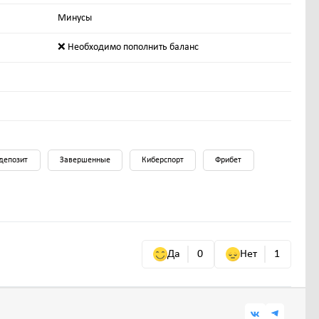
Минусы
❌ Необходимо пополнить баланс
 депозит
Завершенные
Киберспорт
Фрибет
Да
0
Нет
1