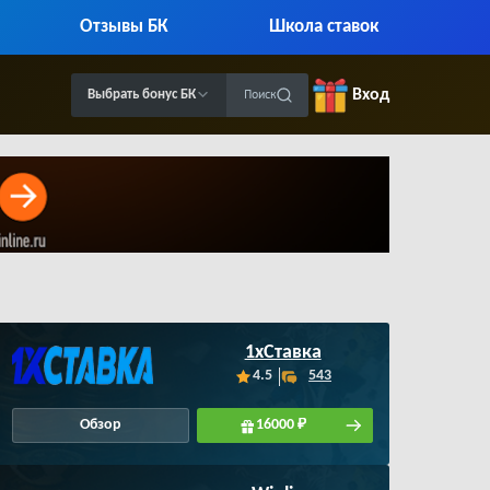
Отзывы БК
Школа ставок
Вход
Выбрать бонус БК
Поиск
1xСтавка
4.5
543
Обзор
16000 ₽