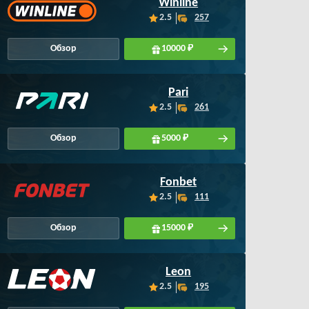
Winline
2.5
257
Обзор
10000 ₽
Pari
2.5
261
Обзор
5000 ₽
Fonbet
2.5
111
Pari: фрибеты до 6000 рублей для
новых игроков
Обзор
15000 ₽
6000 руб.
Leon
2.5
195