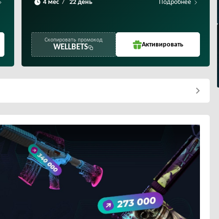
Подробнее
/
Скопировать промокод
Активировать
WELLBETS