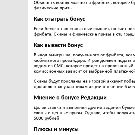
Обменять коины можно на фрибеты, которые буд
физические призы.
Как отыграть бонус
Если бесплатная ставка выигрывает, на счет по
фрибета. Скины и физические призы в отыгрыш
Как вывести бонус
Вывод выигрыша, полученного от фрибета, возм
мобильного провайдера. Игрок должен подать з
кодом из СМС, которое придет на привязанный
комиссионных зависит от выбранной платежно
Скины будут присланы на игровой аккаунт побе
доставляются участникам акции в течение 6 ме
Мнение о бонусе Редакции
Делая ставки и выполняя другие задания букме
скины и ценные призы. Однако, чтобы получить 
5000 рублей.
Плюсы и минусы