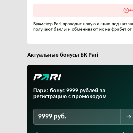
Букмекер Pari проводит новую акцию под назва
получают баллы и обменивают их на фрибет от 1
Актуальные бонусы БК Pari
Пари: бонус 9999 рублей за
регистрацию с промокодом
9999 руб.