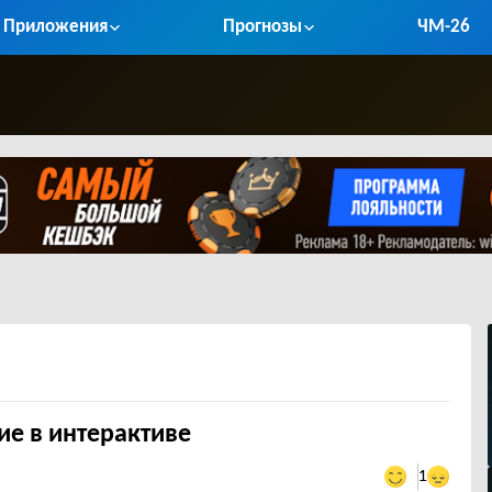
Приложения
Прогнозы
ЧМ-26
ие в интерактиве
1