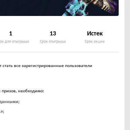
1
13
Истек
ок для отыгрыша
Срок отыгрыша
Срок акции
т стать все зарегистрированные пользователи
 призов, необходимо:
 данными;
»;