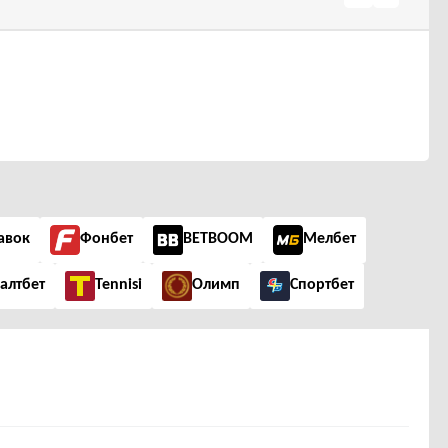
авок
Фонбет
BETBOOM
Мелбет
алтбет
Tennisi
Олимп
Спортбет