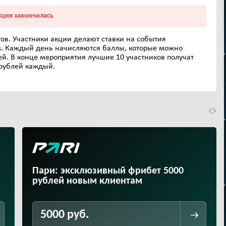
ов. Участники акции делают ставки на события
ps. Каждый день начисляются баллы, которые можно
й. В конце мероприятия лучшие 10 участников получат
рублей каждый.
Пари: эксклюзивный фрибет 5000
рублей новым клиентам
5000 руб.