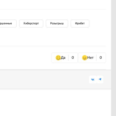
ершенные
Киберспорт
Розыгрыш
Фрибет
Да
0
Нет
0