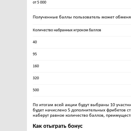
от 5 000
Полученные баллы пользователь может обменять
Количество набранных игроком баллов
40
95
160
320
500
По итогам всей акции будут выбраны 10 участн
будет начислено 5 дополнительных фрибетов ст
наберут равное количество баллов, преимуществ
Как отыграть бонус