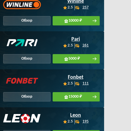
Winline
2.5
257
Обзор
10000 ₽
Pari
2.5
261
Обзор
5000 ₽
Fonbet
2.5
111
Обзор
15000 ₽
Pari: фрибеты до 6000 рублей для
новых игроков
Leon
2.5
195
6000 руб.