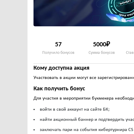
57
5000₽
Получило бонусов
Сумма бонусов
Став
Кому доступна акция
Участвовать в акции могут все зарегистрирован
Как получить бонус
Для участия в мероприятии букмекера необход
войти в свой аккаунт на сайте БК;
найти акционный баннер и подтвердить учас
заключать пари на события кибертурнира CS 