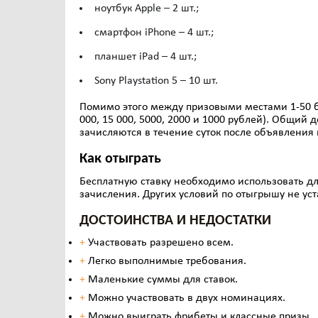
ноутбук Apple – 2 шт.;
смартфон iPhone – 4 шт.;
планшет iPad – 4 шт.;
Sony Playstation 5 – 10 шт.
Помимо этого между призовыми местами 1-50 б
000, 15 000, 5000, 2000 и 1000 рублей). Общий
зачисляются в течение суток после объявления
Как отыграть
Бесплатную ставку необходимо использовать дл
зачисления. Других условий по отыгрышу не ус
ДОСТОИНСТВА И НЕДОСТАТКИ
Участвовать разрешено всем.
Легко выполнимые требования.
Маленькие суммы для ставок.
Можно участвовать в двух номинациях.
Можно выиграть фрибеты и классные призы.