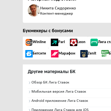
Никита Сидоренко
Контент-менеджер
Букмекеры с бонусами
Winline
Pari
Leon
Лига ст
Бетсити
Марафон
Zenit
Б
Другие
материалы БК
Обзор БК Лига Ставок
Мобильная версия Лига Ставок
Android приложение Лига Ставок
Приложение Лига Ставок для iOS