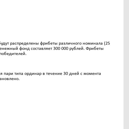
удут распределены фрибеты различного номинала (25
 денежный фонд составляет 300 000 рублей. Фрибеты
 победителей.
я пари типа ординар в течение 30 дней с момента
тановлено.