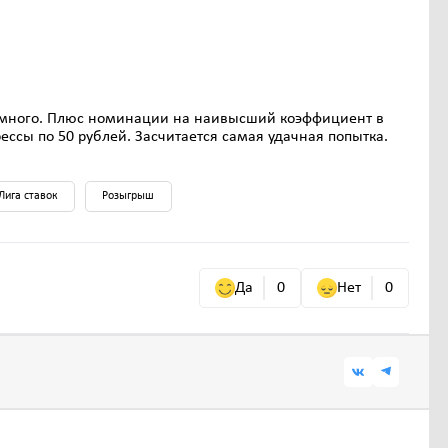
 и много. Плюс номинации на наивысший коэффициент в
ессы по 50 рублей. Засчитается самая удачная попытка.
Лига ставок
Розыгрыш
Да
0
Нет
0