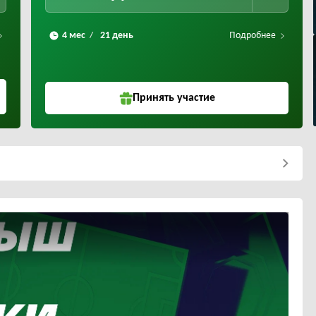
Подробнее
/
Принять участие