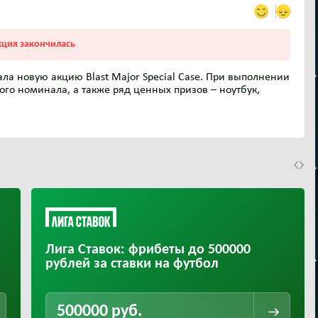
ла новую акцию Blast Major Special Case. При выполнении
го номинала, а также ряд ценных призов – ноутбук,
Лига Ставок: фрибеты до 500000
рублей за ставки на футбол
500000 руб.