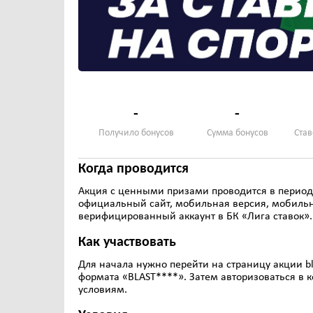
-
-
Получило бонусов
Сумма бонусов
Став
Когда проводится
Акция с ценными призами проводится в период с
официальный сайт, мобильная версия, мобильн
верифицированный аккаунт в БК «Лига ставок».
Как участвовать
Для начала нужно перейти на страницу акции bl
формата «BLAST****». Затем авторизоваться в 
условиям.