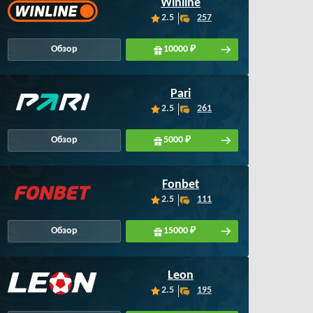
Winline
2.5
257
Обзор
10000 ₽
Pari
2.5
261
Обзор
5000 ₽
Fonbet
2.5
111
Обзор
15000 ₽
Лига Ставок: фрибеты до 150000
рублей за ставки на баскетбол
Leon
2.5
195
150000 руб.