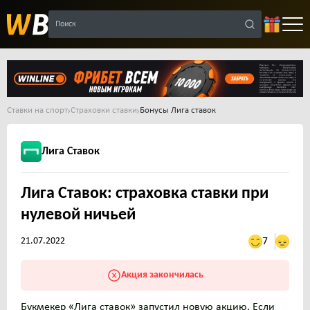
Поиск
Ставки на спорт
Страховки ставки
Бонусы Лига ставок
Лига Ставок
Лига Ставок: страховка ставки при
нулевой ничьей
7
21.07.2022
Букмекер «Лига ставок» запустил новую акцию. Если