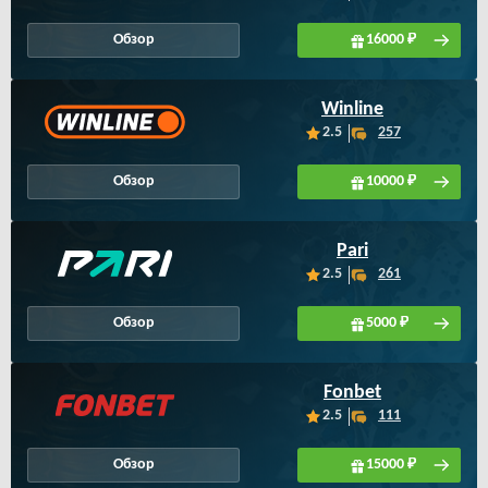
Обзор
16000 ₽
Winline
2.5
257
Обзор
10000 ₽
Pari
2.5
261
Обзор
5000 ₽
Fonbet
2.5
111
Обзор
15000 ₽