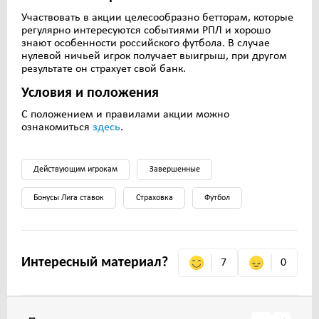
Участвовать в акции целесообразно бетторам, которые
регулярно интересуются событиями РПЛ и хорошо
знают особенности российского футбола. В случае
нулевой ничьей игрок получает выигрыш, при другом
результате он страхует свой банк.
Условия и положения
С положением и правилами акции можно
ознакомиться
здесь
.
Действующим игрокам
Завершенные
Бонусы Лига ставок
Страховка
Футбол
Интересный материал?
7
0