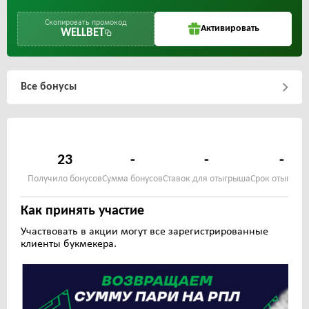
Скопировать промокод
Активировать
WELLBET
Все бонусы
23
-
-
-
Получило бонусов
Сумма бонусов
Ставок для отыгрыша
Срок отыгрыш
Как принять участие
Участвовать в акции могут все зарегистрированные
клиенты букмекера.