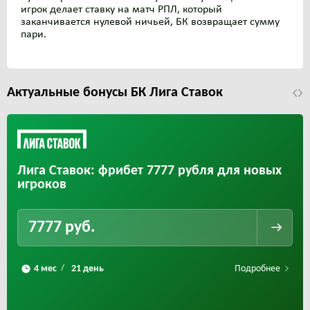
игрок делает ставку на матч РПЛ, который
заканчивается нулевой ничьей, БК возвращает сумму
пари.
Актуальные бонусы БК Лига Ставок
Лига Ставок: фрибет 7777 рубля для новых
игроков
7777 руб.
Подробнее
/