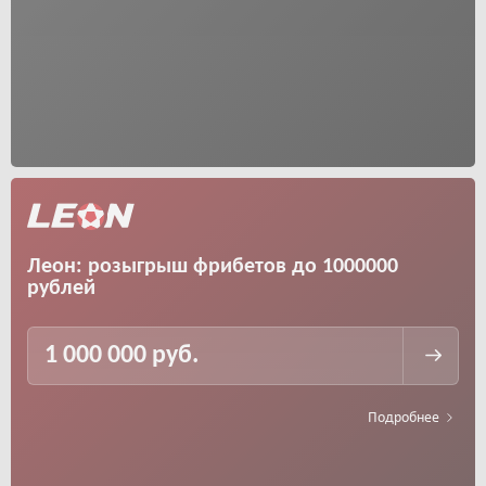
Леон: розыгрыш фрибетов до 1000000
рублей
1 000 000 руб.
Подробнее