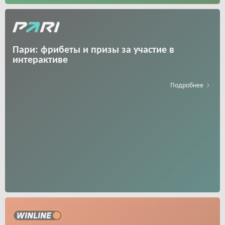
Пари: фрибеты и призы за участие в
интерактиве
Подробнее