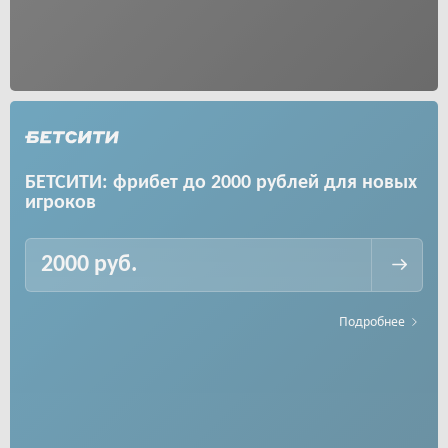
БЕТСИТИ: фрибет до 2000 рублей для новых
игроков
2000 руб.
Подробнее