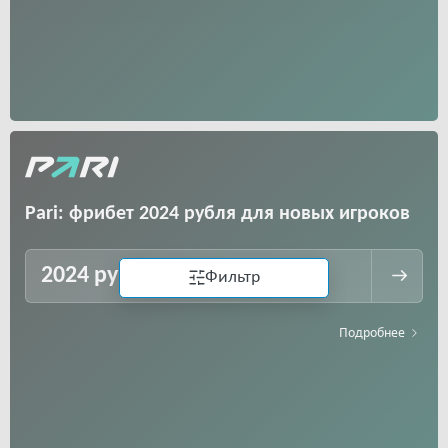
Pari: фрибет 2024 рубля для новых игроков
2024 руб.
Фильтр
Подробнее