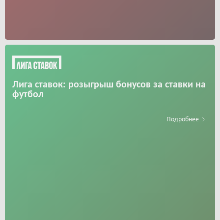
Лига ставок: розыгрыш бонусов за ставки на
футбол
Подробнее