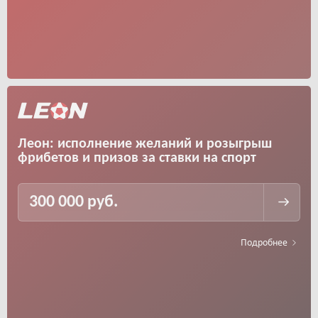
Леон: исполнение желаний и розыгрыш
фрибетов и призов за ставки на спорт
300 000 руб.
Подробнее