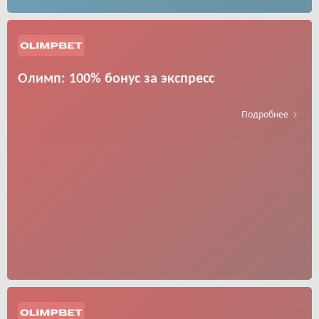
Олимп: 100% бонус за экспресс
Подробнее