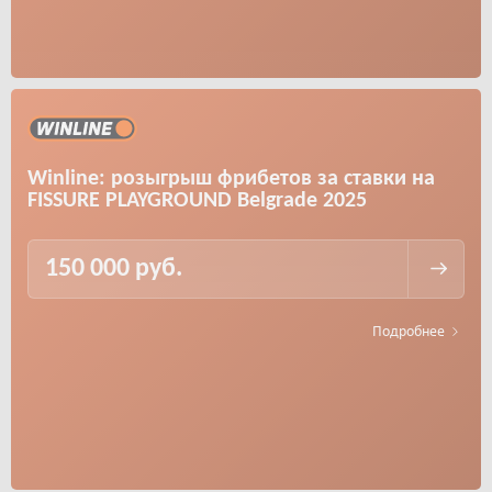
Winline: розыгрыш фрибетов за ставки на
FISSURE PLAYGROUND Belgrade 2025
150 000 руб.
Подробнее