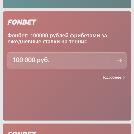
Фонбет: 100000 рублей фрибетами за
ежедневные ставки на теннис
100 000 руб.
Подробнее