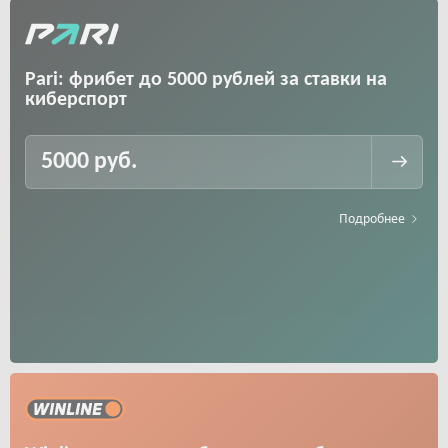
Pari: фрибет до 5000 рублей за ставки на
киберспорт
5000 руб.
Подробнее