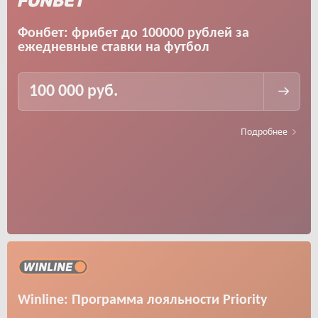
Фонбет: фрибет до 100000 рублей за
ежедневные ставки на футбол
100 000 руб.
Подробнее
Winline: Программа лояльности Priority