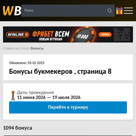
Поиск
Ставки на спорт
Бонусы
Обновлено: 05.02.2025
Бонусы букмекеров , страница 8
Даты проведения
11 июня 2026 — 19 июля 2026
Перейти к турниру
1094 бонуса