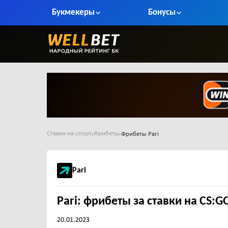
Букмекеры
Бонусы
Ставки на спорт
Фрибеты
Фрибеты Pari
Pari
Pari: фрибеты за ставки на CS:G
20.01.2023