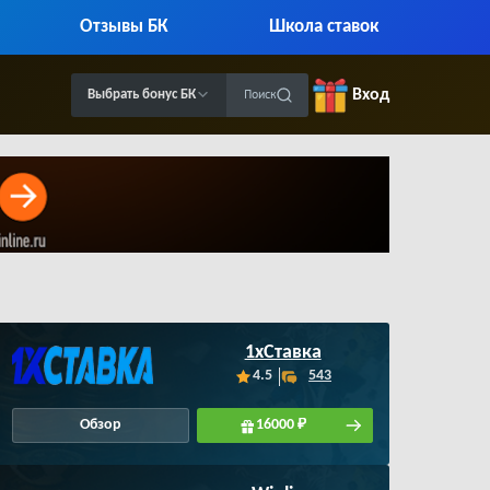
Отзывы БК
Школа ставок
Вход
Выбрать бонус БК
Поиск
1xСтавка
4.5
543
Обзор
16000 ₽