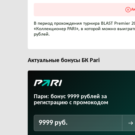
В период прохождения турнира BLAST Premier 2
«Коллекционер PARI», в которой можно выигра
рублей.
Актуальные бонусы БК Pari
Пари: бонус 9999 рублей за
регистрацию с промокодом
9999 руб.