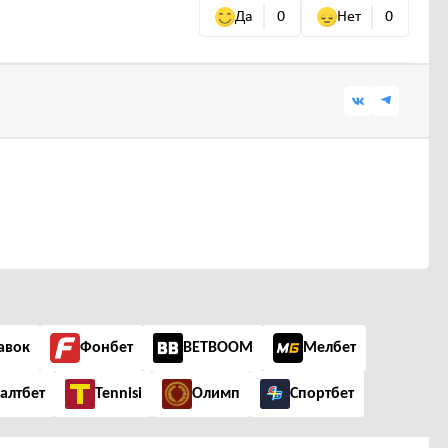
Да
0
Нет
0
авок
Фонбет
BETBOOM
Мелбет
алтбет
Tennisi
Олимп
Спортбет