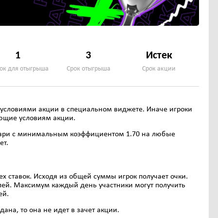
1
3
Истек
ок для отыгрыша
Срок отыгрыша
Срок акции
с условиями акции в специальном виджете. Иначе игроки
ующие условиям акции.
ари с минимальным коэффициентом 1.70 на любые
ет.
х ставок. Исходя из общей суммы игрок получает очки.
ей. Максимум каждый день участники могут получить
ей.
ана, то она не идет в зачет акции.