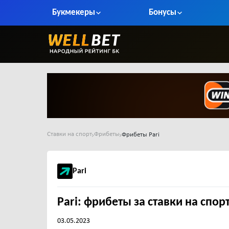
Букмекеры
Бонусы
Ставки на спорт
Фрибеты
Фрибеты Pari
Pari
Pari: фрибеты за ставки на спорт
03.05.2023