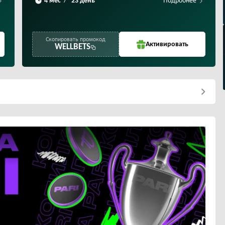
Подробнее
/
Скопировать промокод
Активировать
WELLBETS