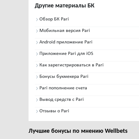
Другие
материалы БК
Обзор БК Pari
Мобильная версия Pari
Android приложение Pari
Приложение Pari для iOS
Как зарегистрироваться в Pari
Бонусы букмекера Pari
Pari пополнение счета
Вывод средств с Pari
Отзывы о Pari
Лучшие бонусы по мнению Wellbets