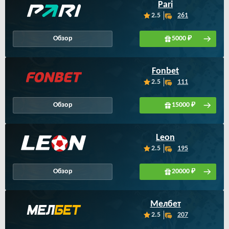
Pari
2.5
261
Обзор
5000 ₽
Fonbet
2.5
111
Обзор
15000 ₽
Leon
2.5
195
Обзор
20000 ₽
Мелбет
2.5
207