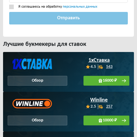
Я соглашаюсь на обработку
персональных данных
Отправить
Лучшие букмекеры для ставок
1xСтавка
4.5
543
Обзор
16000 ₽
Winline
2.5
257
Обзор
10000 ₽