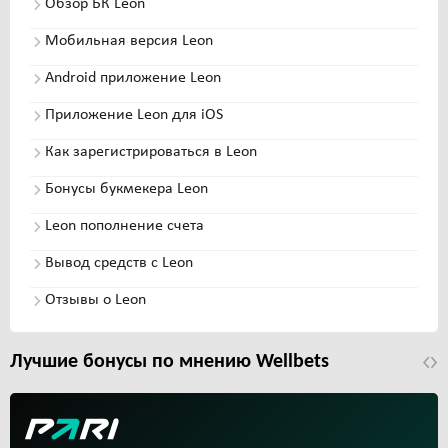
Обзор БК Leon
Мобильная версия Leon
Android приложение Leon
Приложение Leon для iOS
Как зарегистрироваться в Leon
Бонусы букмекера Leon
Leon пополнение счета
Вывод средств с Leon
Отзывы о Leon
Лучшие бонусы по мнению Wellbets