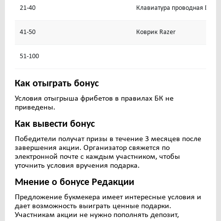
21-40
Клавиатура проводная Dark P
41-50
Коврик Razer
51-100
Как отыграть бонус
Условия отыгрыша фрибетов в правилах БК не
приведены.
Как вывести бонус
Победители получат призы в течение 3 месяцев после
завершения акции. Организатор свяжется по
электронной почте с каждым участником, чтобы
уточнить условия вручения подарка.
Мнение о бонусе Редакции
Предложение букмекера имеет интересные условия и
дает возможность выиграть ценные подарки.
Участникам акции не нужно пополнять депозит,