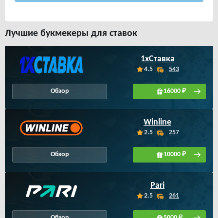
Лучшие букмекеры для ставок
1xСтавка
4.5
543
Обзор
16000 ₽
Winline
2.5
257
Обзор
10000 ₽
Pari
2.5
261
Обзор
5000 ₽