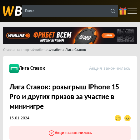
Поиск
Ставки на спорт
Фрибеты
Фрибеты Лига Ставок
Лига Ставок
Лига Ставок: розыгрыш IPhone 15
Pro и других призов за участие в
мини-игре
15.01.2024