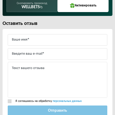
Скопировать промокод
Активировать
WELLBETS
Оставить отзыв
Я соглашаюсь на обработку
персональных данных
Отправить