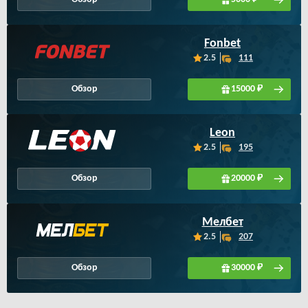
Fonbet
2.5
111
Обзор
15000 ₽
Leon
2.5
195
Обзор
20000 ₽
Мелбет
2.5
207
Обзор
30000 ₽