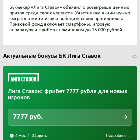
Букмекер «Лига Ставок» объявил о розыгрыше ценных
призов среди своих клиентов. Участникам акции нужно
сыграть в мини-игру и победить своих противников.
Призовой фонд включает смартфоны, игровую
аппаратуру и фрибеты номиналом до 15 000 рублей.
Актуальные бонусы БК Лига Ставок
Лига Ставок: фрибет 7777 рубля для новых
игроков
7777 руб.
Подробнее
/