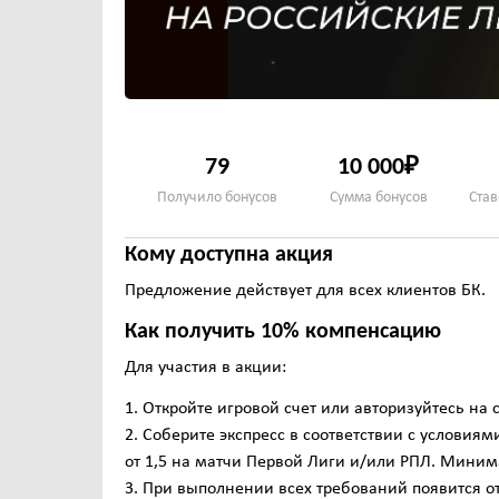
79
10 000₽
Получило бонусов
Сумма бонусов
Став
Кому доступна акция
Предложение действует для всех клиентов БК.
Как получить 10% компенсацию
Для участия в акции:
Откройте игровой счет или авторизуйтесь на 
Соберите экспресс в соответствии с условиям
от 1,5 на матчи Первой Лиги и/или РПЛ. Мини
При выполнении всех требований появится от