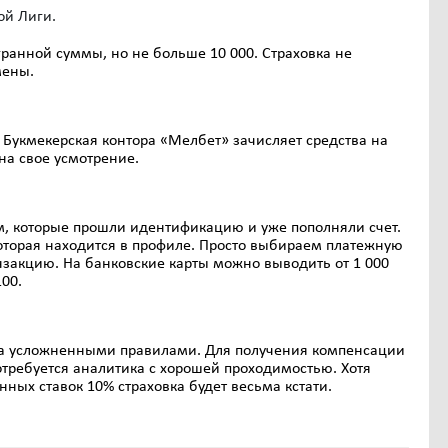
ой Лиги.
анной суммы, но не больше 10 000. Страховка не
мены.
Букмекерская контора «Мелбет» зачисляет средства на
 на свое усмотрение.
, которые прошли идентификацию и уже пополняли счет.
оторая находится в профиле. Просто выбираем платежную
закцию. На банковские карты можно выводить от 1 000
00.
егка усложненными правилами. Для получения компенсации
потребуется аналитика с хорошей проходимостью. Хотя
ных ставок 10% страховка будет весьма кстати.