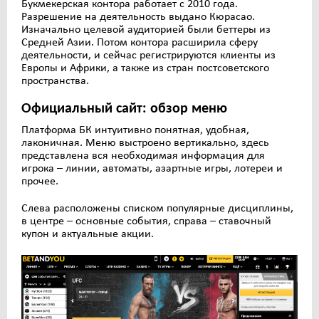
Букмекерская контора работает с 2010 года.
Разрешение на деятельность выдано Кюрасао.
Изначально целевой аудиторией были беттеры из
Средней Азии. Потом контора расширила сферу
деятельности, и сейчас регистрируются клиенты из
Европы и Африки, а также из стран постсоветского
пространства.
Официальный сайт: обзор меню
Платформа БК интуитивно понятная, удобная,
лаконичная. Меню выстроено вертикально, здесь
представлена вся необходимая информация для
игрока – линии, автоматы, азартные игры, лотереи и
прочее.
Слева расположены списком популярные дисциплины,
в центре – основные события, справа – ставочный
купон и актуальные акции.