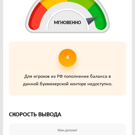
МГНОВЕННО
4
Для игроков из РФ пополнение баланса в
данной букмекерской конторе недоступно.
СКОРОСТЬ ВЫВОДА
Мин.депозит