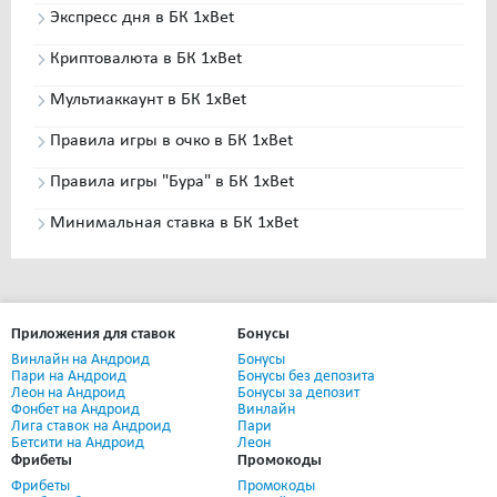
Экспресс дня в БК 1xBet
Криптовалюта в БК 1xBet
Мультиаккаунт в БК 1xBet
Правила игры в очко в БК 1xBet
Правила игры "Бура" в БК 1xBet
Минимальная ставка в БК 1xBet
Приложения для ставок
Бонусы
Винлайн на Андроид
Бонусы
Пари на Андроид
Бонусы без депозита
Леон на Андроид
Бонусы за депозит
Фонбет на Андроид
Винлайн
Лига ставок на Андроид
Пари
Бетсити на Андроид
Леон
Фрибеты
Промокоды
Фрибеты
Промокоды