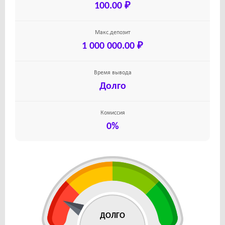
100.00 ₽
Макс.депозит
1 000 000.00 ₽
Время вывода
Долго
Комиссия
0%
ДОЛГО