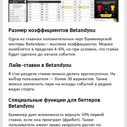
Размер коэффициентов Betandyou
Одна из главных положительных черт букмекерской
конторы Betandyou – высокие коэффициенты. Маржа
колеблется в пределах 4–6%, но при условии, что ставка
будет сделана до начала события.
Лайв–ставки в Betandyou
В Live-разделе ставки можно делать круглосуточно. На
выбор пользователя — более 30 вариантов. Также
можно заключить пари на исходы событий в редких
видах спорта.
Специальные функции для беттеров
Betandyou
Букмекер дает возможность вернуть 50% первой
ставки, если она проиграет (фрибет). Также
пользователь имеет право запросить расчет по