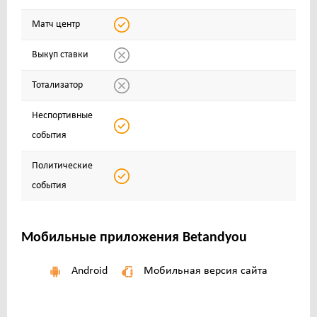
Матч центр
Выкуп ставки
Тотализатор
Неспортивные
события
Политические
события
Мобильные приложения Betandyou
Android
Мобильная версия сайта