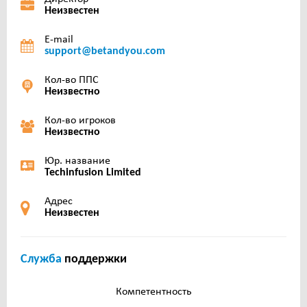
Неизвестен
E-mail
support@betandyou.com
Кол-во ППС
Неизвестно
Кол-во игроков
Неизвестно
Юр. название
Techinfusion Limited
Адрес
Неизвестен
Служба
поддержки
Компетентность