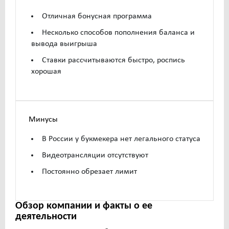
Отличная бонусная программа
Несколько способов пополнения баланса и
вывода выигрыша
Ставки рассчитываются быстро, роспись
хорошая
Минусы
В России у букмекера нет легального статуса
Видеотрансляции отсутствуют
Постоянно обрезает лимит
Обзор компании и факты о ее
деятельности