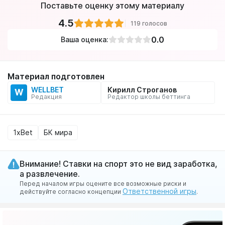
Поставьте оценку этому материалу
4.5
119 голосов
0.0
Ваша оценка:
Материал подготовлен
WELLBET
Кирилл Строганов
W
Редакция
Редактор школы беттинга
1xBet
БК мира
Внимание! Ставки на спорт это не вид заработка,
а развлечение.
Перед началом игры оцените все возможные риски и
Ответственной игры
действуйте согласно концепции
.