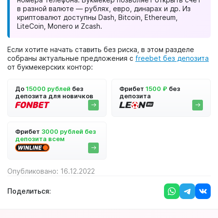
в разной валюте — рублях, евро, динарах и др. Из
криптовалют доступны Dash, Bitcoin, Ethereum,
LiteCoin, Monero и Zcash.
Если хотите начать ставить без риска, в этом разделе
собраны актуальные предложения с
freebet без депозита
от букмекерских контор:
До
15000 рублей
без
Фрибет
1500 ₽
без
депозита для новичков
депозита
Фрибет
3000 рублей без
депозита всем
Опубликовано: 16.12.2022
Поделиться: