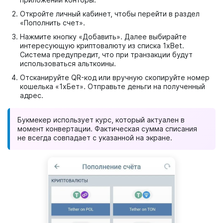
Откройте личный кабинет, чтобы перейти в раздел
«Пополнить счет».
Нажмите кнопку «Добавить». Далее выбирайте
интересующую криптовалюту из списка 1xBet.
Система предупредит, что при транзакции будут
использоваться альткоины.
Отсканируйте QR-код или вручную скопируйте номер
кошелька «1хБет». Отправьте деньги на полученный
адрес.
Букмекер использует курс, который актуален в
момент конвертации. Фактическая сумма списания
не всегда совпадает с указанной на экране.