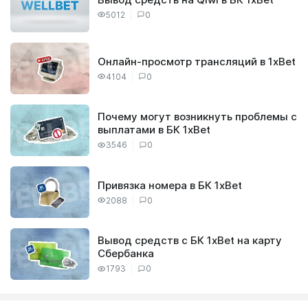
5012
0
Онлайн-просмотр трансляций в 1xBet
4104
0
Почему могут возникнуть проблемы с
выплатами в БК 1xBet
3546
0
Привязка номера в БК 1xBet
2088
0
Вывод средств с БК 1xBet на карту
Сбербанка
1793
0