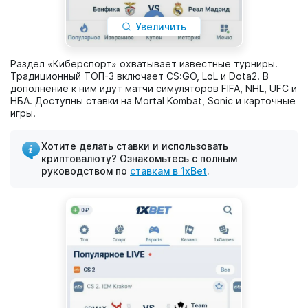
Раздел «Киберспорт» охватывает известные турниры.
Традиционный ТОП-3 включает CS:GO, LoL и Dota2. В
дополнение к ним идут матчи симуляторов FIFA, NHL, UFC и
НБА. Доступны ставки на Mortal Kombat, Sonic и карточные
игры.
Хотите делать ставки и использовать
криптовалюту? Ознакомьтесь с полным
руководством по
ставкам в 1xBet
.