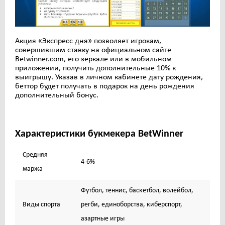
Акция «Экспресс дня» позволяет игрокам,
совершившим ставку на официальном сайте
Betwinner.com, его зеркале или в мобильном
приложении, получить дополнительные 10% к
выигрышу. Указав в личном кабинете дату рождения,
беттор будет получать в подарок на день рождения
дополнительный бонус.
Характеристики букмекера BetWinner
Средняя
4-6%
маржа
Футбол, теннис, баскетбол, волейбол,
Виды спорта
регби, единоборства, киберспорт,
азартные игры