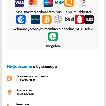
visa
mastercard
maestro
МИР
qiwi
muchbetter
webmoney
ecopayz
bitcoin
litecoin
beeline
MTC
tele2
megafon
Информация
о букмекере
Название компании
BETWINNER
Основатель
Неизвестен
Телефон