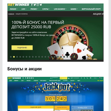
Бонусы и акции