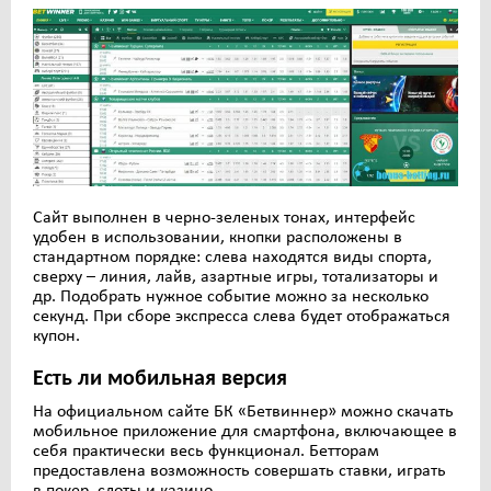
Сайт выполнен в черно-зеленых тонах, интерфейс
удобен в использовании, кнопки расположены в
стандартном порядке: слева находятся виды спорта,
сверху – линия, лайв, азартные игры, тотализаторы и
др. Подобрать нужное событие можно за несколько
секунд. При сборе экспресса слева будет отображаться
купон.
Есть ли мобильная версия
На официальном сайте БК «Бетвиннер» можно скачать
мобильное приложение для смартфона, включающее в
себя практически весь функционал. Бетторам
предоставлена возможность совершать ставки, играть
в покер, слоты и казино.