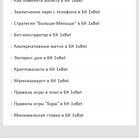
Как поменять валюту в БК 1xBet
Заключение пари с телефона в БК 1xBet
Стратегия "Больше-Меньше" в БК 1xBet
Бет-конструктор в БК 1xBet
Альтернативные матчи в БК 1xBet
Экспресс дня в БК 1xBet
Криптовалюта в БК 1xBet
Мультиаккаунт в БК 1xBet
Правила игры в очко в БК 1xBet
Правила игры "Бура" в БК 1xBet
Минимальная ставка в БК 1xBet