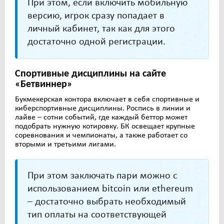
При этом, если включить мобильную
версию, игрок сразу попадает в
личный кабинет, так как для этого
достаточно одной регистрации.
Спортивные дисциплины на сайте
«Бетвиннер»
Букмекерская контора включает в себя спортивные и
киберспортивные дисциплины. Роспись в линии и
лайве – сотни событий, где каждый беттор может
подобрать нужную котировку. БК освещает крупные
соревнования и чемпионаты, а также работает со
вторыми и третьими лигами.
При этом заключать пари можно с
использованием bitcoin или ethereum
– достаточно выбрать необходимый
тип оплаты на соответствующей