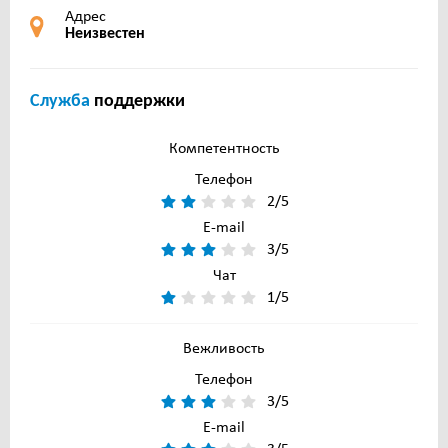
Адрес
Неизвестен
Служба
поддержки
Компетентность
Телефон
2/5
E-mail
3/5
Чат
1/5
Вежливость
Телефон
3/5
E-mail