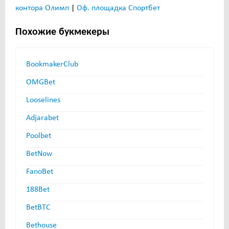
контора Олимп
|
Оф. площадка Спортбет
Похожие букмекеры
BookmakerClub
OMGBet
Looselines
Adjarabet
Poolbet
BetNow
FanoBet
188Bet
BetBTC
Bethouse