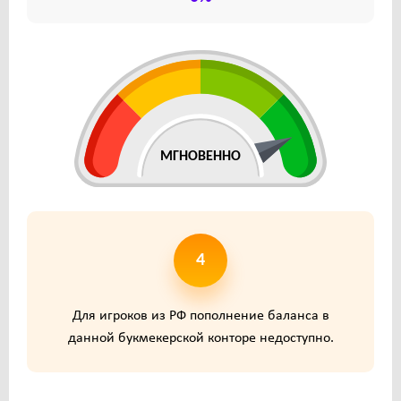
МГНОВЕННО
4
Для игроков из РФ пополнение баланса в
данной букмекерской конторе недоступно.