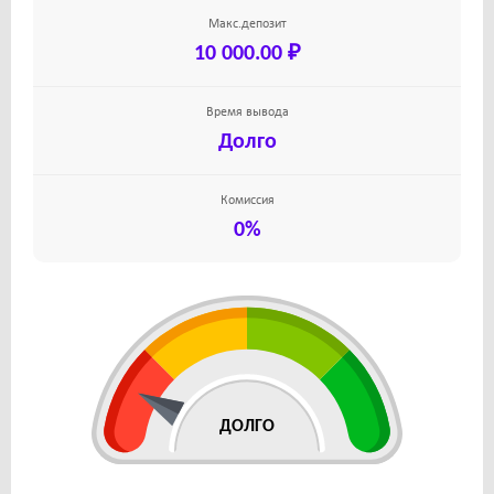
Макс.депозит
10 000.00 ₽
Время вывода
Долго
Комиссия
0%
ДОЛГО