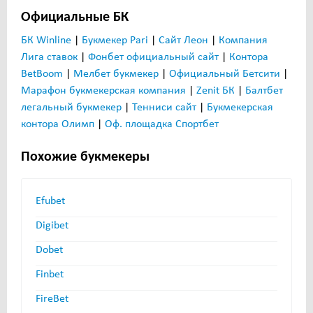
Официальные БК
БК Winline
|
Букмекер Pari
|
Сайт Леон
|
Компания
Лига ставок
|
Фонбет официальный сайт
|
Контора
BetBoom
|
Мелбет букмекер
|
Официальный Бетсити
|
Марафон букмекерская компания
|
Zenit БК
|
Балтбет
легальный букмекер
|
Тенниси сайт
|
Букмекерская
контора Олимп
|
Оф. площадка Спортбет
Похожие букмекеры
Efubet
Digibet
Dobet
Finbet
FireBet