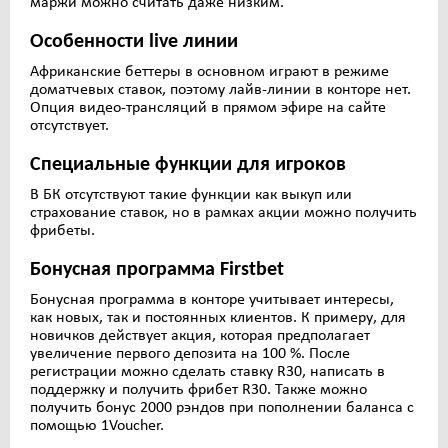
маржи можно считать даже низким.
Особенности live линии
Африканские беттеры в основном играют в режиме
доматчевых ставок, поэтому лайв-линии в конторе нет.
Опция видео-трансляций в прямом эфире на сайте
отсутствует.
Специальные функции для игроков
В БК отсутствуют такие функции как выкуп или
страхование ставок, но в рамках акции можно получить
фрибеты.
Бонусная программа Firstbet
Бонусная программа в конторе учитывает интересы,
как новых, так и постоянных клиентов. К примеру, для
новичков действует акция, которая предполагает
увеличение первого депозита на 100 %. После
регистрации можно сделать ставку R30, написать в
поддержку и получить фрибет R30. Также можно
получить бонус 2000 рэндов при пополнении баланса с
помощью 1Voucher.