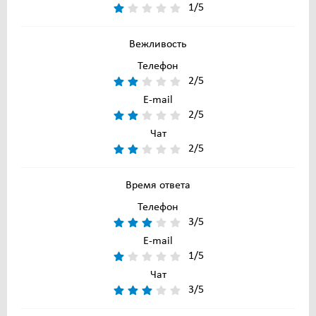
1/5
Вежливость
Телефон
2/5
E-mail
2/5
Чат
2/5
Время ответа
Телефон
3/5
E-mail
1/5
Чат
3/5