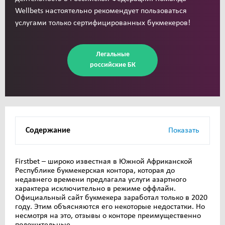
Wellbets настоятельно рекомендует пользоваться
услугами только сертифицированных букмекеров!
Легальные
российские БК
Содержание
Показать
Firstbet – широко известная в Южной Африканской
Республике букмекерская контора, которая до
недавнего времени предлагала услуги азартного
характера исключительно в режиме оффлайн.
Официальный сайт букмекера заработал только в 2020
году. Этим объясняются его некоторые недостатки. Но
несмотря на это, отзывы о конторе преимущественно