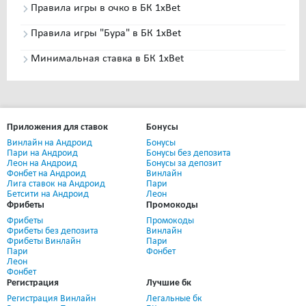
Правила игры в очко в БК 1xBet
Правила игры "Бура" в БК 1xBet
Минимальная ставка в БК 1xBet
Приложения для ставок
Бонусы
Винлайн на Андроид
Бонусы
Пари на Андроид
Бонусы без депозита
Леон на Андроид
Бонусы за депозит
Фонбет на Андроид
Винлайн
Лига ставок на Андроид
Пари
Бетсити на Андроид
Леон
Фрибеты
Промокоды
Фрибеты
Промокоды
Фрибеты без депозита
Винлайн
Фрибеты Винлайн
Пари
Пари
Фонбет
Леон
Фонбет
Регистрация
Лучшие бк
Регистрация Винлайн
Легальные бк