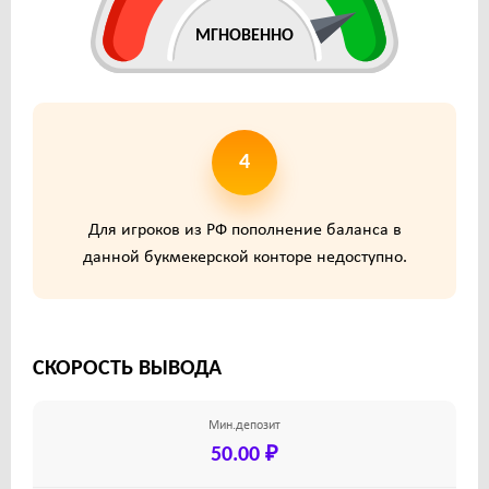
МГНОВЕННО
4
Для игроков из РФ пополнение баланса в
данной букмекерской конторе недоступно.
СКОРОСТЬ ВЫВОДА
Мин.депозит
50.00 ₽