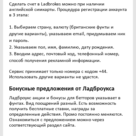
Сделать счет в Ladbrokes можно при наличии
английской симкарты. Процедура регистрации аккаунта
в 3 этапа:
Выбираем страну, валюту (британские фунты и
другие варианты), указываем email, придумываем ник
и пароль.
Указываем пол, имя, фамилию, дату рождения.
Вводим адрес, почтовый код, телефонный номер,
способ получения рекламной информации.
Сервис принимает только номера с кодом +44.
Использовать другие варианты не удастся.
Бонусные предложения от Ладброукса
Ладброукс акции и бонусы для бетторов указывает в
фунтах. Вид поощрений разный. Есть возможность
получить бесплатные ставки, награды за
определенные действия. Промо постоянно меняются.
Ознакомиться с предложением можно через
соответствующий раздел сайта.