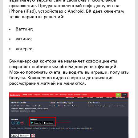
адаптивную версию сайта Ladbrokes и мобильное
приложение. Предустановленный софт доступен на
iPhone (iPad), устройствах с Android. БК дает клиентам
те же варианты решений:
беттинг;
казино;
лотереи.
Букмекерская контора не изменяет коэффициенты,
сохраняет стабильным объем доступных функций.
Можно пополнять счета, выводить выигрыши, получать
бонусы. Количество видов спорта и детализация
рассмотрения матчей не меняются.