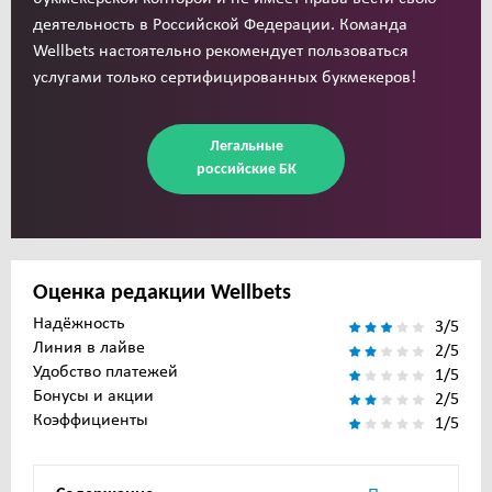
деятельность в Российской Федерации. Команда
Wellbets настоятельно рекомендует пользоваться
услугами только сертифицированных букмекеров!
Легальные
российские БК
Оценка редакции Wellbets
Надёжность
3/5
Линия в лайве
2/5
Удобство платежей
1/5
Бонусы и акции
2/5
Коэффициенты
1/5