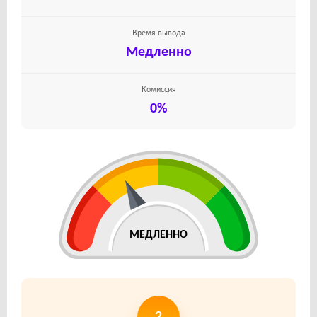
Время вывода
Медленно
Комиссия
0%
МЕДЛЕННО