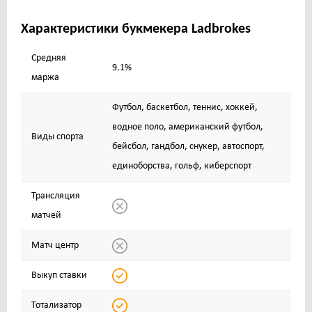
Характеристики букмекера Ladbrokes
Средняя
9.1%
маржа
Футбол, баскетбол, теннис, хоккей,
водное поло, американский футбол,
Виды спорта
бейсбол, гандбол, снукер, автоспорт,
единоборства, гольф, киберспорт
Трансляция
матчей
Матч центр
Выкуп ставки
Тотализатор