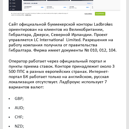
Сайт официальной букмекерской конторы Ladbrokes
ориентирован на клиентов из Великобритании,
Гибралтара, Джерси, Северной Ирландии. Проект
управляется LC International Limited. Разрешения на
работу компания получила от правительства
Гибралтара. Фирма имеет документы № 010, 012, 104.
Оператор работает через официальный портал и
пункты приема ставок. Конторе принадлежит около 3
500 ППС в разных европейских странах. Интернет-
портал БК работает только на английском, русская
локализация отсутствует. Ладброукс использует 7
вариантов валют:
GBP;
AUD;
CHF;
NZD;