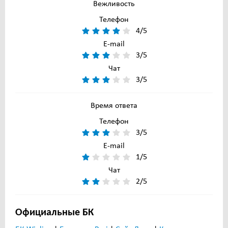
Вежливость
Телефон
4/5
E-mail
3/5
Чат
3/5
Время ответа
Телефон
3/5
E-mail
1/5
Чат
2/5
Официальные БК