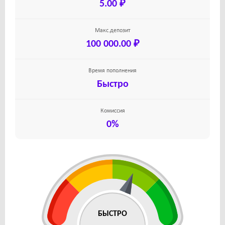
5.00 ₽
Макс.депозит
100 000.00 ₽
Время пополнения
Быстро
Комиссия
0%
БЫСТРО