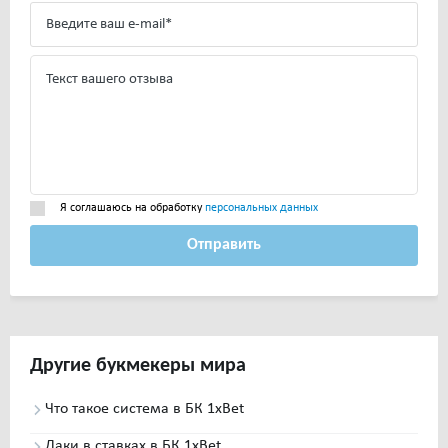
Я соглашаюсь на обработку
персональных данных
Отправить
Другие
букмекеры мира
Что такое система в БК 1xBet
Лаки в ставках в БК 1xBet