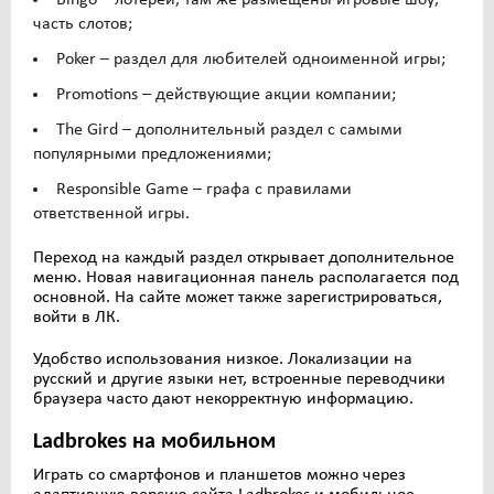
часть слотов;
Poker – раздел для любителей одноименной игры;
Promotions – действующие акции компании;
The Gird – дополнительный раздел с самыми
популярными предложениями;
Responsible Game – графа с правилами
ответственной игры.
Переход на каждый раздел открывает дополнительное
меню. Новая навигационная панель располагается под
основной. На сайте может также зарегистрироваться,
войти в ЛК.
Удобство использования низкое. Локализации на
русский и другие языки нет, встроенные переводчики
браузера часто дают некорректную информацию.
Ladbrokes на мобильном
Играть со смартфонов и планшетов можно через