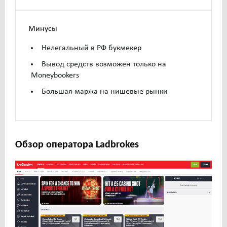
Минусы
Нелегальный в РФ букмекер
Вывод средств возможен только на
Moneybookers
Большая маржа на нишевые рынки
Обзор оператора Ladbrokes