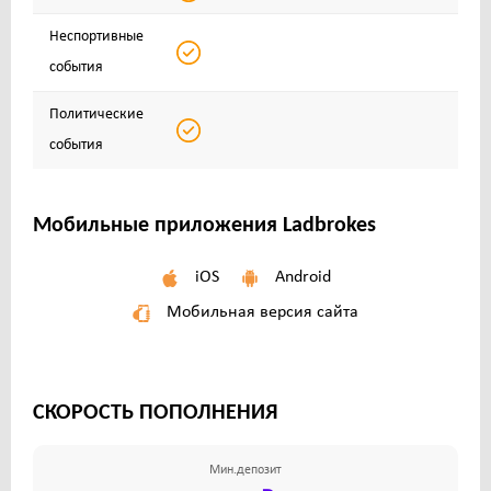
Неспортивные
события
Политические
события
Мобильные приложения Ladbrokes
iOS
Android
Мобильная версия сайта
СКОРОСТЬ ПОПОЛНЕНИЯ
Мин.депозит