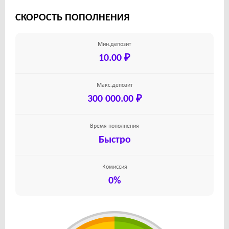
СКОРОСТЬ ПОПОЛНЕНИЯ
Мин.депозит
10.00 ₽
Макс.депозит
300 000.00 ₽
Время пополнения
Быстро
Комиссия
0%