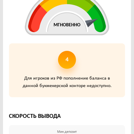
МГНОВЕННО
4
Для игроков из РФ пополнение баланса в
данной букмекерской конторе недоступно.
СКОРОСТЬ ВЫВОДА
Мин.депозит