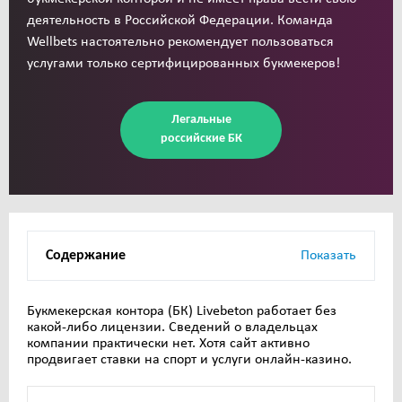
деятельность в Российской Федерации. Команда
Wellbets настоятельно рекомендует пользоваться
услугами только сертифицированных букмекеров!
Легальные
российские БК
Содержание
Показать
Букмекерская контора (БК) Livebeton работает без
какой-либо лицензии. Сведений о владельцах
компании практически нет. Хотя сайт активно
продвигает ставки на спорт и услуги онлайн-казино.