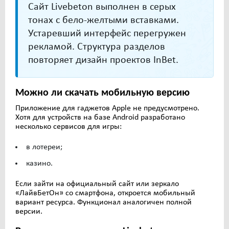
Сайт Livebeton выполнен в серых
тонах с бело-желтыми вставками.
Устаревший интерфейс перегружен
рекламой. Структура разделов
повторяет дизайн проектов InBet.
Можно ли скачать мобильную версию
Приложение для гаджетов Apple не предусмотрено.
Хотя для устройств на базе Android разработано
несколько сервисов для игры:
в лотереи;
казино.
Если зайти на официальный сайт или зеркало
«ЛайвБетОн» со смартфона, откроется мобильный
вариант ресурса. Функционал аналогичен полной
версии.