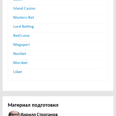
Island Casino
Masters-Bet
Lord Betting
BetCruise
Megapari
Novibet
Marsbet
Lsbet
Материал подготовил
Кирилл Строганов