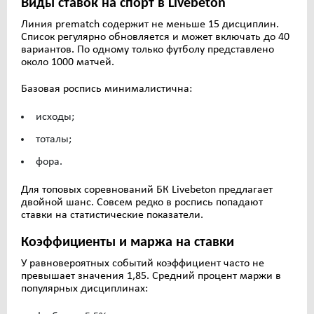
Виды ставок на спорт в Livebeton
Линия prematch содержит не меньше 15 дисциплин.
Список регулярно обновляется и может включать до 40
вариантов. По одному только футболу представлено
около 1000 матчей.
Базовая роспись минималистична:
исходы;
тоталы;
фора.
Для топовых соревнований БК Livebeton предлагает
двойной шанс. Совсем редко в роспись попадают
ставки на статистические показатели.
Коэффициенты и маржа на ставки
У равновероятных событий коэффициент часто не
превышает значения 1,85. Средний процент маржи в
популярных дисциплинах: