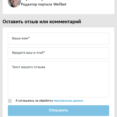
Редактор портала Wellbet
Оставить отзыв или комментарий
Я соглашаюсь на обработку
персональных данных
Отправить