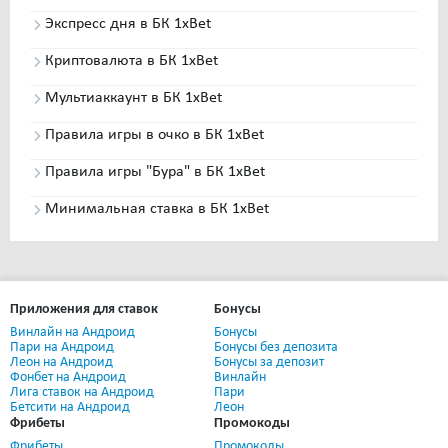
Экспресс дня в БК 1xBet
Криптовалюта в БК 1xBet
Мультиаккаунт в БК 1xBet
Правила игры в очко в БК 1xBet
Правила игры "Бура" в БК 1xBet
Минимальная ставка в БК 1xBet
Приложения для ставок
Бонусы
Винлайн на Андроид
Бонусы
Пари на Андроид
Бонусы без депозита
Леон на Андроид
Бонусы за депозит
Фонбет на Андроид
Винлайн
Лига ставок на Андроид
Пари
Бетсити на Андроид
Леон
Фрибеты
Промокоды
Фрибеты
Промокоды