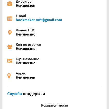
Директор
Неизвестен
E-mail
bookmaker.soft@gmail.com
Кол-во ППС
Неизвестно
Кол-во игроков
Неизвестно
Юр. название
Неизвестно
Адрес
Неизвестен
Служба
поддержки
Компетентность