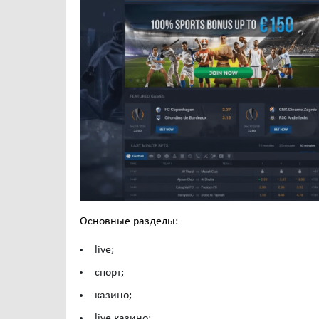
Основные разделы:
live;
спорт;
казино;
live казино;