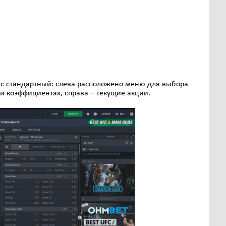
йс стандартный: слева расположено меню для выбора
и коэффициентах, справа – текущие акции.