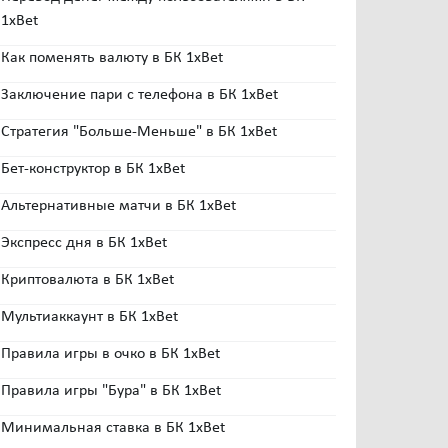
1xBet
Как поменять валюту в БК 1xBet
Заключение пари с телефона в БК 1xBet
Стратегия "Больше-Меньше" в БК 1xBet
Бет-конструктор в БК 1xBet
Альтернативные матчи в БК 1xBet
Экспресс дня в БК 1xBet
Криптовалюта в БК 1xBet
Мультиаккаунт в БК 1xBet
Правила игры в очко в БК 1xBet
Правила игры "Бура" в БК 1xBet
Минимальная ставка в БК 1xBet