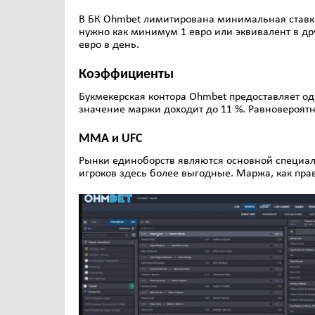
В БК Ohmbet лимитирована минимальная ставк
нужно как минимум 1 евро или эквивалент в д
евро в день.
Коэффициенты
Букмекерская контора Ohmbet предоставляет о
значение маржи доходит до 11 %. Равновероят
MMA и UFC
Рынки единоборств являются основной специал
игроков здесь более выгодные. Маржа, как прав