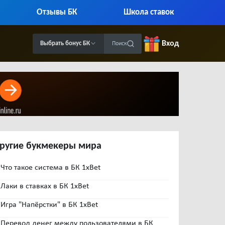
Отзывы БК
Школа ставок
Вход
Выбрать бонус БК
Поиск
ругие
букмекеры мира
Что такое система в БК 1xBet
Лаки в ставках в БК 1xBet
Игра "Напёрстки" в БК 1xBet
Перевод денег между пользователями в БК