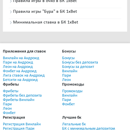
Правила игры в очко в БК 1xBet
Правила игры "Бура" в БК 1xBet
Минимальная ставка в БК 1xBet
Приложения для ставок
Бонусы
Винлайн на Андроид
Бонусы
Пари на Андроид
Бонусы без депозита
Леон на Андроид
Бонусы за депозит
Фонбет на Андроид
Винлайн
Лига ставок на Андроид
Пари
Бетсити на Андроид
Леон
Фрибеты
Промокоды
Фрибеты
Промокоды
Фрибеты без депозита
Винлайн
Фрибеты Винлайн
Пари
Пари
Фонбет
Леон
Фонбет
Регистрация
Лучшие бк
Регистрация Винлайн
Легальные бк
Регистрация Пари
БК с минимальным депозитом