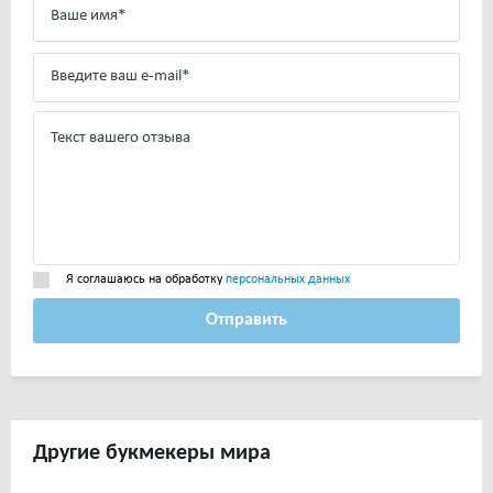
Я соглашаюсь на обработку
персональных данных
Отправить
Другие
букмекеры мира