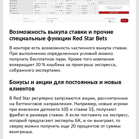
Возможность выкупа ставки и прочие
специальные функции Red Star Bets
В конторе есть возможность частичного выкупа ставки.
При выполнении определенных условий можно
получить бесплатное пари. Кроме того компания
возвращает 20 % кэшбека за проигрыш экспресса,
собранного экспертами.
Бонусы и акции для постоянных и новых
клиентов
В Red Star регулярно запускаются акции, рассчитанные
на беттинговое направления. Например, новые игроки
при внесении депозита 10$ и ставке 5$, получают
фрибет в размере ставки. А если поставить на экспресс,
который предлагают эксперты БК, и он выиграет, то
сверху можно получить еще 20 процентов от суммы
выигрыша.