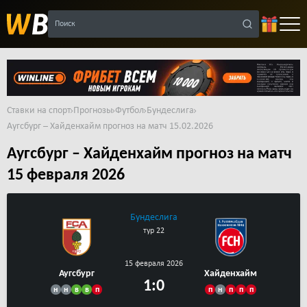
Поиск
Ставки на спорт
Прогнозы
Футбол
Бундеслига
Аугсбург – Хайденхайм прогноз на матч 15.02.2026
Аугсбург – Хайденхайм прогноз на матч
15 февраля 2026
Бундеслига
тур 22
15 февраля 2026
Аугсбург
Хайденхайм
1:0
н
н
в
в
п
п
н
п
п
п