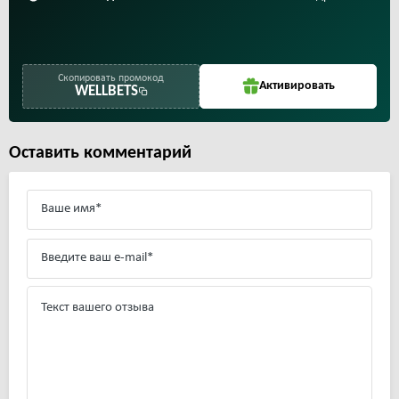
Скопировать промокод
Активировать
WELLBETS
Оставить комментарий