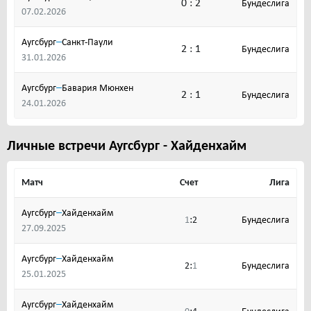
0 : 2
Бундеслига
07.02.2026
–
Аугсбург
Санкт-Паули
2 : 1
Бундеслига
31.01.2026
–
Аугсбург
Бавария Мюнхен
2 : 1
Бундеслига
24.01.2026
Личные встречи Аугсбург - Хайденхайм
Матч
Счет
Лига
–
Аугсбург
Хайденхайм
:
Бундеслига
1
2
27.09.2025
–
Аугсбург
Хайденхайм
:
Бундеслига
2
1
25.01.2025
–
Аугсбург
Хайденхайм