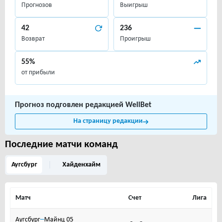
Прогнозов
Выигрыш
42
236
Возврат
Проигрыш
55%
от прибыли
Прогноз подговлен редакцией WellBet
На страницу редакции
Последние матчи команд
Аугсбург
Хайденхайм
Матч
Счет
Лига
–
Аугсбург
Майнц 05