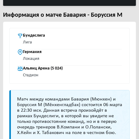
Информация о матче Бавария - Боруссия М
Бундеслига
Лига
Германия
Локация
Альянц Арена (5 024)
Стадион
Матч между командами Бавария (Мюнхен) и
Боруссия М (Мёнхенгладбах) состоится 06 марта
в 22:30 мск. Данная встреча произойдёт в
рамках Бундеслиги, в которой вы увидите не
только противостояние команд, но и в первую
очередь тренеров В.Компани и О.Полански,
Х.Кейн и Х. Табакович на поле в честном бою.