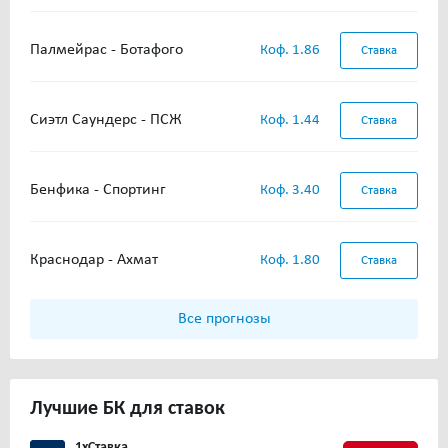
Палмейрас - Ботафого
Коф. 1.86
Ставка
Сиэтл Саундерс - ПСЖ
Коф. 1.44
Ставка
Бенфика - Спортинг
Коф. 3.40
Ставка
Краснодар - Ахмат
Коф. 1.80
Ставка
Все прогнозы
Лучшие
БК для ставок
1xСтавка