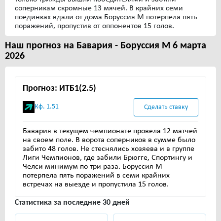
соперникам скромные 13 мячей. В крайних семи
поединках вдали от дома Боруссия М потерпела пять
поражений, пропустив от оппонентов 15 голов.
Наш прогноз на Бавария - Боруссия М 6 марта
2026
Прогноз: ИТБ1(2.5)
Кф. 1.51
Сделать ставку
Бавария в текущем чемпионате провела 12 матчей
на своем поле. В ворота соперников в сумме было
забито 48 голов. Не стеснялись хозяева и в группе
Лиги Чемпионов, где забили Брюгге, Спортингу и
Челси минимум по три раза. Боруссия М
потерпела пять поражений в семи крайних
встречах на выезде и пропустила 15 голов.
Статистика за последние 30 дней