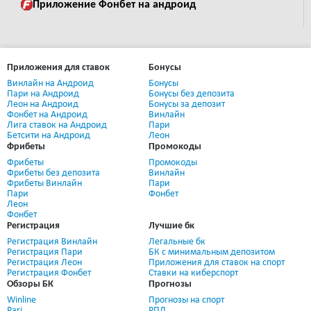
Приложение Фонбет на андроид
Приложения для ставок
Бонусы
Винлайн на Андроид
Бонусы
Пари на Андроид
Бонусы без депозита
Леон на Андроид
Бонусы за депозит
Фонбет на Андроид
Винлайн
Лига ставок на Андроид
Пари
Бетсити на Андроид
Леон
Фрибеты
Промокоды
Фрибеты
Промокоды
Фрибеты без депозита
Винлайн
Фрибеты Винлайн
Пари
Пари
Фонбет
Леон
Фонбет
Регистрация
Лучшие бк
Регистрация Винлайн
Легальные бк
Регистрация Пари
БК с минимальным депозитом
Регистрация Леон
Приложения для ставок на спорт
Регистрация Фонбет
Ставки на киберспорт
Обзоры БК
Прогнозы
Winline
Прогнозы на спорт
Pari
РПЛ