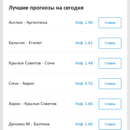
Лучшие прогнозы на сегодня
Англия - Аргентина
Коф. 1.90
Ставка
Бельгия - Египет
Коф. 1.81
Ставка
Крылья Советов - Сочи
Коф. 1.48
Ставка
Сочи - Акрон
Коф. 3.55
Ставка
Акрон - Крылья Советов
Коф. 1.66
Ставка
Динамо М - Балтика
Коф. 1.60
Ставка