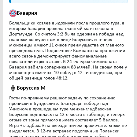
Бавария
Болельщики хозяев выдохнули после прошлого тура, в
котором Бавария провела главный матч сезона в
Дортмунде. Со счетом 3:2 была одержана победа над
главным конкурентом в лице Боруссии, и теперь
мюнхенцы имеют 11 очков преимущества от главного
преследователя. Подопечные Компани на протяжении
всего сезона демонстрируют феноменальные
показатели игры в атаке. В 24-ех турах чемпионата
Бавария забила соперникам 88 мячей. На своем поле у
мюнхенцев имеется 10 побед в 12-ти поединках, при
общей разнице голов 48:12.
Боруссия М
Гости по-прежнему решают задачу по сохранению
прописки в Бундеслиге. Благодаря победе над
Унионом в прошедшем туре менхенгладбахская
Боруссия поднялась на 12-е место в таблице, и теперь
отрыв от зоны прямого вылета составляет 5 баллов.
Игра «гладбаха» на выезде ничем примечательным не
выделяется. В 12-ти встречах подопечные Полански
только трижды вышли победителями и забили