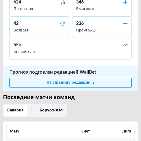
624
346
Прогнозов
Выигрыш
42
236
Возврат
Проигрыш
55%
от прибыли
Прогноз подговлен редакцией WellBet
На страницу редакции
Последние матчи команд
Бавария
Боруссия М
Матч
Счет
Лига