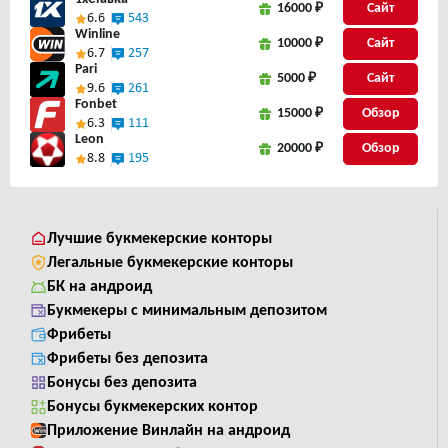
16000 ₽
Сайт
6.6
543
Winline
10000 ₽
Сайт
6.7
257
Pari
5000 ₽
Сайт
9.6
261
Fonbet
15000 ₽
6.3
111
Leon
20000 ₽
8.8
195
Лучшие букмекерские конторы
Легальные букмекерские конторы
БК на андроид
Букмекеры с минимальным депозитом
Фрибеты
Фрибеты без депозита
Бонусы без депозита
Бонусы букмекерских контор
Приложение Винлайн на андроид