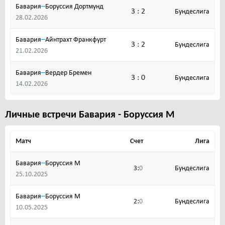
–
Бавария
Боруссия Дортмунд
3 : 2
Бундеслига
28.02.2026
–
Бавария
Айнтрахт Франкфурт
3 : 2
Бундеслига
21.02.2026
–
Бавария
Вердер Бремен
3 : 0
Бундеслига
14.02.2026
Личные встречи Бавария - Боруссия М
Матч
Счет
Лига
–
Бавария
Боруссия М
:
Бундеслига
3
0
25.10.2025
–
Бавария
Боруссия М
:
Бундеслига
2
0
10.05.2025