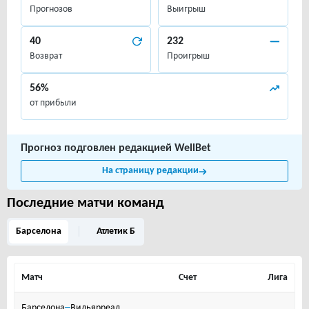
Прогнозов
Выигрыш
40
232
Возврат
Проигрыш
56%
от прибыли
Прогноз подговлен редакцией WellBet
На страницу редакции
Последние матчи команд
Барселона
Атлетик Б
Матч
Счет
Лига
–
Барселона
Вильярреал