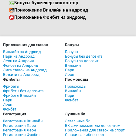
Бонусы букмекерских контор
Приложение Винлайн на андроид
Приложение Фонбет на андроид
Приложения для ставок
Бонусы
Винлайн на Андроид
Бонусы
Пари на Андроид
Бонусы без депозита
Леон на Андроид
Бонусы за депозит
Фонбет на Андроид
Винлайн
Лига ставок на Андроид
Пари
Бетсити на Андроид
Леон
Фрибеты
Промокоды
Фрибеты
Промокоды
Фрибеты без депозита
Винлайн
Фрибеты Винлайн
Пари
Пари
Фонбет
Леон
Фонбет
Регистрация
Лучшие бк
Регистрация Винлайн
Легальные бк
Регистрация Пари
БК с минимальным депозитом
Регистрация Леон
Приложения для ставок на спорт
Регистрация Фонбет
Ставки на киберспорт