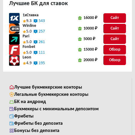
Лучшие
БК для ставок
1xСтавка
16000 ₽
Сайт
9.3
543
Winline
10000 ₽
Сайт
5.0
257
Pari
5000 ₽
Сайт
5.0
261
Fonbet
15000 ₽
5.0
111
Leon
20000 ₽
4.9
195
Лучшие букмекерские конторы
Легальные букмекерские конторы
БК на андроид
Букмекеры с минимальным депозитом
Фрибеты
Фрибеты без депозита
Бонусы без депозита