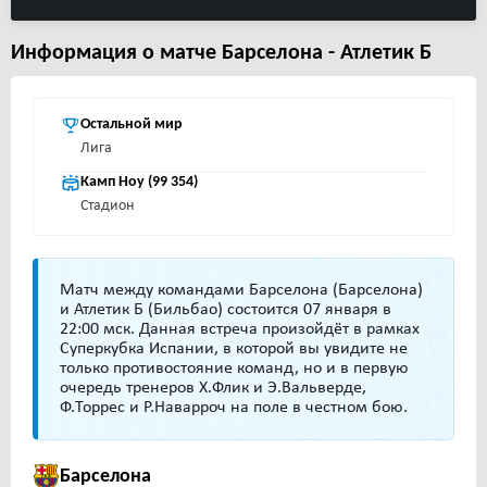
Информация о матче Барселона - Атлетик Б
Остальной мир
Лига
Камп Ноу (99 354)
Стадион
Матч между командами Барселона (Барселона)
и Атлетик Б (Бильбао) состоится 07 января в
22:00 мск. Данная встреча произойдёт в рамках
Суперкубка Испании, в которой вы увидите не
только противостояние команд, но и в первую
очередь тренеров Х.Флик и Э.Вальверде,
Ф.Торрес и Р.Наварроч на поле в честном бою.
Барселона