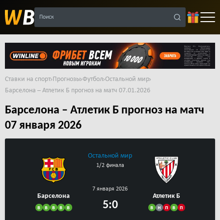
Поиск
Ставки на спорт
Прогнозы
Футбол
Остальной мир
Барселона – Атлетик Б прогноз на матч 07.01.2026
Барселона – Атлетик Б прогноз на матч
07 января 2026
Остальной мир
1/2 финала
7 января 2026
Барселона
Атлетик Б
5:0
в
в
в
в
в
в
н
п
в
п