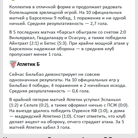
Коллектив в отличной форме и продолжает радовать
болельщиков зрелищной игрой. На 10 официальных
матчей у Барселоны 9 побед, 1 поражение и ни одной
ничьей. Средняя результативность — 2,7 гола.
В 5 последних матчах «барсы» обыграли со счетом 2:0
Вильярреал, Гвадалахару и Осасуну, а также победили
Айнтрахт (2:1) и Бетис (5:3). При крайне мощной атаке у
Барселоны надежная оборона — в среднем клуб
пропускает менее 1 гола.
Атлетик Б
Сейчас Бильбао демонстрирует не совсем
однозначные результаты. На 10 официальных игр у
Бильбао 4 победы, 4 поражения и 2 ничейных исхода.
Средняя результативность — 0,6 гола.
В крайней пятерке матчей Атлетик уступил Эспаньол
(1:2) и Сельте (0:2), а также оформил ничью с ПСЖ (0:0).
На выезде удалось победить Оуренсе КФ (1:0), а дома
— мадридский Атлетико (1:0). Стоит отметить, что клуб
делает акцент на оборону, отчего страдает атака. За 5
матчей Атлетик забил 3 гола.