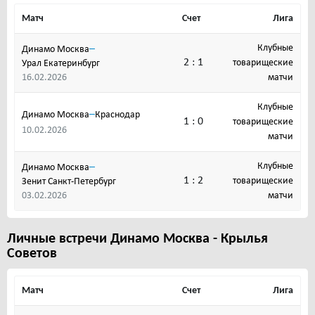
Матч
Счет
Лига
Клубные
–
Динамо Москва
2 : 1
товарищеские
Урал Екатеринбург
16.02.2026
матчи
Клубные
–
Динамо Москва
Краснодар
1 : 0
товарищеские
10.02.2026
матчи
Клубные
–
Динамо Москва
1 : 2
товарищеские
Зенит Санкт-Петербург
03.02.2026
матчи
Личные встречи Динамо Москва - Крылья
Советов
Матч
Счет
Лига