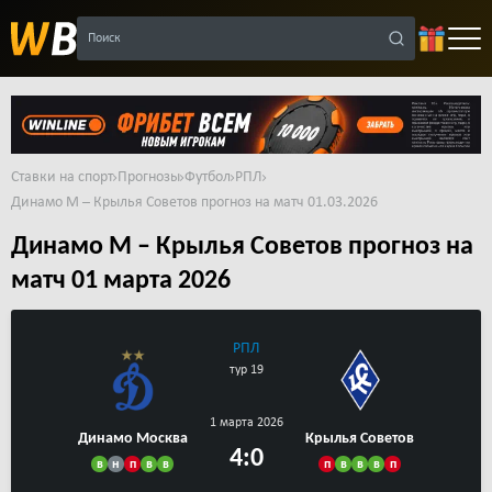
Поиск
Ставки на спорт
Прогнозы
Футбол
РПЛ
Динамо М – Крылья Советов прогноз на матч 01.03.2026
Динамо М – Крылья Советов прогноз на
матч 01 марта 2026
РПЛ
тур 19
1 марта 2026
Динамо Москва
Крылья Советов
4:0
в
н
п
в
в
п
в
в
в
п