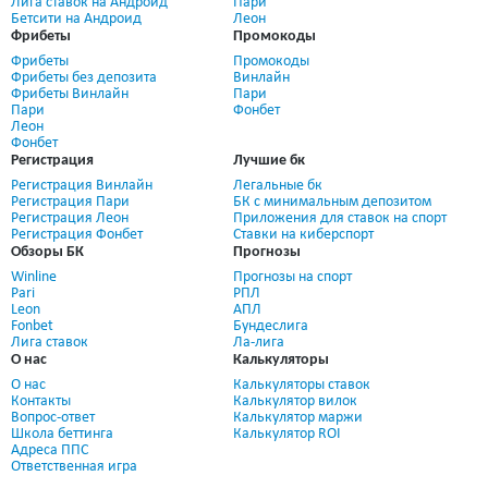
Лига ставок на Андроид
Пари
Бетсити на Андроид
Леон
Фрибеты
Промокоды
Фрибеты
Промокоды
Фрибеты без депозита
Винлайн
Фрибеты Винлайн
Пари
Пари
Фонбет
Леон
Фонбет
Регистрация
Лучшие бк
Регистрация Винлайн
Легальные бк
Регистрация Пари
БК с минимальным депозитом
Регистрация Леон
Приложения для ставок на спорт
Регистрация Фонбет
Ставки на киберспорт
Обзоры БК
Прогнозы
Winline
Прогнозы на спорт
Pari
РПЛ
Leon
АПЛ
Fonbet
Бундеслига
Лига ставок
Ла-лига
О нас
Калькуляторы
О нас
Калькуляторы ставок
Контакты
Калькулятор вилок
Вопрос-ответ
Калькулятор маржи
Школа беттинга
Калькулятор ROI
Адреса ППС
Ответственная игра