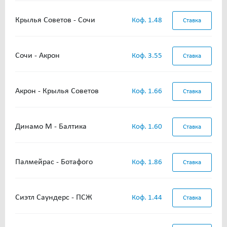
Крылья Советов - Сочи
Коф. 1.48
Ставка
Сочи - Акрон
Коф. 3.55
Ставка
Акрон - Крылья Советов
Коф. 1.66
Ставка
Динамо М - Балтика
Коф. 1.60
Ставка
Палмейрас - Ботафого
Коф. 1.86
Ставка
Сиэтл Саундерс - ПСЖ
Коф. 1.44
Ставка