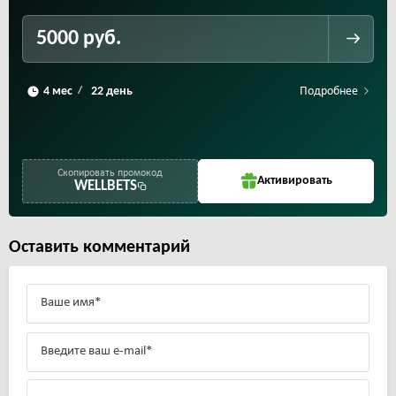
5000 руб.
Подробнее
/
Скопировать промокод
Активировать
WELLBETS
Оставить комментарий