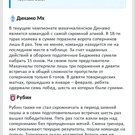
Динамо Мх
В текущем чемпионате махачкалинское Динамо
является командой с самой скромной атакой. В 18-ти
турах хозяева в сумме поразили ворота соперников
лишь 8 раз. Тем не менее, команда находится не на
последнем месте в таблице. За счет надежных
действий в обороне подопечные Биджиева сумели
набрать 15 очков. На своем поле представители
Махачкалы потерпели лишь три поражения в девяти
встречах и в общей сложности пропустили от
соперников только 6 голов. В девяти товарищеских
матчах, прошедших в январе – феврале, ребята
одержали семь побед, шесть из которых были сухими.
Рубин
Рубин также не стал скромничать в период зимней
паузы и в семи подготовительных встречах шесть раз
вышел победителем. Пять раз гости взяли верх над
соперниками без пропущенных мячей. Смена тренера,
как показывают текущие результаты, пошла команде на
пользу. Турнирных задач коллектив Артиги уже не