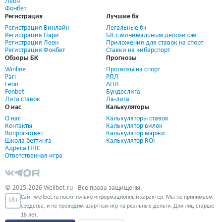
Леон
Фонбет
Регистрация
Лучшие бк
Регистрация Винлайн
Легальные бк
Регистрация Пари
БК с минимальным депозитом
Регистрация Леон
Приложения для ставок на спорт
Регистрация Фонбет
Ставки на киберспорт
Обзоры БК
Прогнозы
Winline
Прогнозы на спорт
Pari
РПЛ
Leon
АПЛ
Fonbet
Бундеслига
Лига ставок
Ла-лига
О нас
Калькуляторы
О нас
Калькуляторы ставок
Контакты
Калькулятор вилок
Вопрос-ответ
Калькулятор маржи
Школа беттинга
Калькулятор ROI
Адреса ППС
Ответственная игра
© 2015-2026 Wellbet.ru - Все права защищены.
Сайт wellbet.ru носит только информационный характер. Мы не принимаем
18+
средства, и не проводим азартных игр на реальные деньги. Для лиц старше
18 лет.