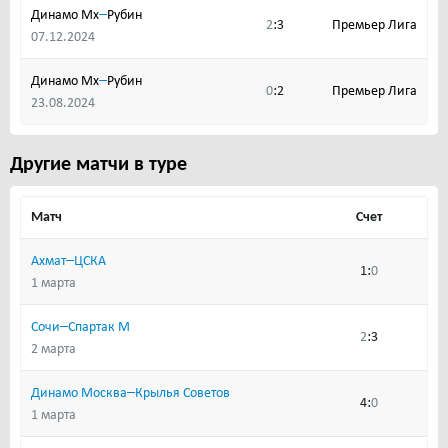
–
Динамо Мх
Рубин
:
Премьер Лига
2
3
07.12.2024
–
Динамо Мх
Рубин
:
Премьер Лига
0
2
23.08.2024
Другие матчи в туре
Матч
Счет
–
Ахмат
ЦСКА
:
1
0
1 марта
–
Сочи
Спартак М
:
2
3
2 марта
–
Динамо Москва
Крылья Советов
:
4
0
1 марта