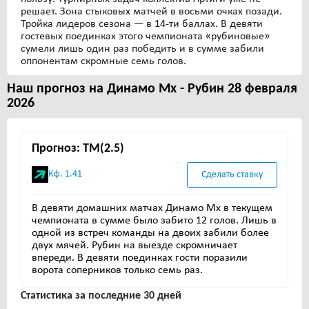
решает. Зона стыковых матчей в восьми очках позади.
Тройка лидеров сезона — в 14-ти баллах. В девяти
гостевых поединках этого чемпионата «рубиновые»
сумели лишь один раз победить и в сумме забили
оппонентам скромные семь голов.
Наш прогноз на Динамо Мх - Рубин 28 февраля
2026
Прогноз: ТМ(2.5)
Кф. 1.41
Сделать ставку
В девяти домашних матчах Динамо Мх в текущем
чемпионата в сумме было забито 12 голов. Лишь в
одной из встреч команды на двоих забили более
двух мячей. Рубин на выезде скромничает
впереди. В девяти поединках гости поразили
ворота соперников только семь раз.
Статистика за последние 30 дней