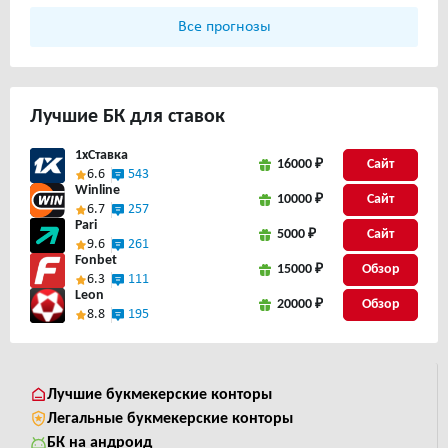
Все прогнозы
Лучшие
БК для ставок
1xСтавка
16000 ₽
Сайт
6.6
543
Winline
10000 ₽
Сайт
6.7
257
Pari
5000 ₽
Сайт
9.6
261
Fonbet
15000 ₽
6.3
111
Leon
20000 ₽
8.8
195
Лучшие букмекерские конторы
Легальные букмекерские конторы
БК на андроид