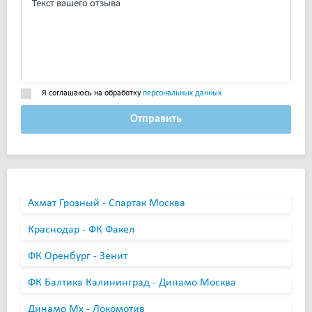
Я соглашаюсь на обработку
персональных данных
Отправить
Ахмат Грозный - Спартак Москва
Краснодар - ФК Факел
ФК Оренбург - Зенит
ФК Балтика Калининград - Динамо Москва
Динамо Мх - Локомотив