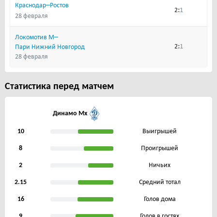
–
Краснодар
Ростов
:
2
1
28 февраля
–
Локомотив М
:
2
1
Пари Нижний Новгород
28 февраля
Статистика перед матчем
Динамо Мх
10
Выигрышей
8
Проигрышей
2
Ничьих
2.15
Средний тотал
16
Голов дома
9
Голов в гостях