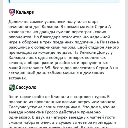
Кальяри
Далеко не самым успешным получился старт
чемпионата для Кальяри. В восьми матчах Серии А
хозяева только дважды сумели переиграть своих
оппонентов. Но благодаря относительно надежной
игре в обороне в трех поединках подопечные Пизакане
разошлись с соперниками миром. Свой стадион явного
преимущества команде не дает. На Униполь Домус у
Кальяри лишь одна победа в четырех поединках
сезона, а общая разница забитых и пропущенных
мячей составляет 3:5. Всего два коллектива Серии А на
сегодняшний день забили меньше в домашних
встречах.
Сассуоло
Гости также особо не блистали в стартовых турах. В
половине из проведенных восьми встреч чемпионата
Сассуоло уступил своим соперникам. Что дома, что на
выезде коллектив Гроссо действуем примерно
одинаково. В двух из четырех выездных матчей гости
смогли набрать очки, а в сумме за четыре игры вдали
от дома пропустили только 5 мячей. Выездная игра