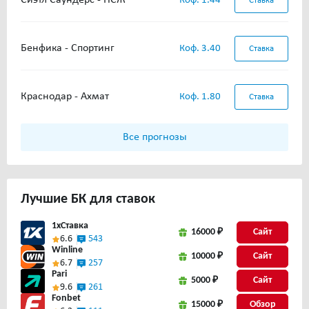
Коф. 1.44
Ставка
Бенфика - Спортинг
Коф. 3.40
Ставка
Краснодар - Ахмат
Коф. 1.80
Ставка
Все прогнозы
Лучшие
БК для ставок
1xСтавка
16000 ₽
Сайт
6.6
543
Winline
10000 ₽
Сайт
6.7
257
Pari
5000 ₽
Сайт
9.6
261
Fonbet
15000 ₽