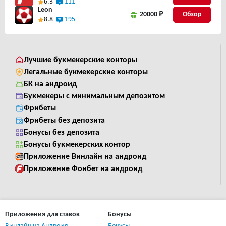
6.3
111
Leon
20000 ₽
8.8
195
Лучшие букмекерские конторы
Легальные букмекерские конторы
БК на андроид
Букмекеры с минимальным депозитом
Фрибеты
Фрибеты без депозита
Бонусы без депозита
Бонусы букмекерских контор
Приложение Винлайн на андроид
Приложение Фонбет на андроид
Приложения для ставок
Бонусы