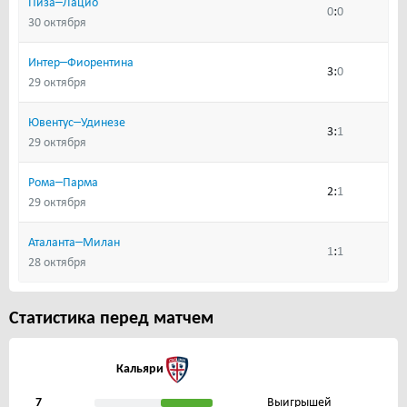
–
Пиза
Лацио
:
0
0
30 октября
–
Интер
Фиорентина
:
3
0
29 октября
–
Ювентус
Удинезе
:
3
1
29 октября
–
Рома
Парма
:
2
1
29 октября
–
Аталанта
Милан
:
1
1
28 октября
Статистика перед матчем
Кальяри
7
Выигрышей