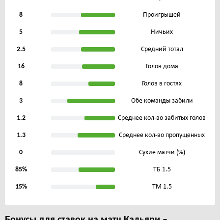
8
Проигрышей
5
Ничьих
2.5
Средний тотал
16
Голов дома
8
Голов в гостях
3
Обе команды забили
1.2
Среднее кол-во забитых голов
1.3
Среднее кол-во пропущенных
0
Сухие матчи (%)
85%
ТБ 1.5
15%
ТМ 1.5
Бонусы для ставок на матч Кальяри –