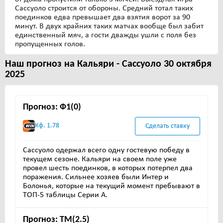
Сассуоло строится от обороны. Средний тотал таких
поединков едва превышает два взятия ворот за 90
минут. В двух крайних таких матчах вообще был забит
единственный мяч, а гости дважды ушли с поля без
пропущенных голов.
Наш прогноз на Кальяри - Сассуоло 30 октября
2025
Прогноз: Ф1(0)
Кф. 1.78
Сделать ставку
Сассуоло одержал всего одну гостевую победу в
текущем сезоне. Кальяри на своем поле уже
провел шесть поединков, в которых потерпел два
поражения. Сильнее хозяев были Интер и
Болонья, которые на текущий момент пребывают в
ТОП-5 таблицы Серии А.
Прогноз: ТМ(2.5)