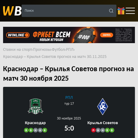
Поиск
Ставки на спорт
Прогнозы
Футбол
РПЛ
Краснодар – Крылья Советов прогноз на матч 30.11.2025
Краснодар – Крылья Советов прогноз на
матч 30 ноября 2025
РПЛ
тур 17
30 ноября 2025
Краснодар
Крылья Советов
5:0
в
в
н
н
в
п
н
н
в
в