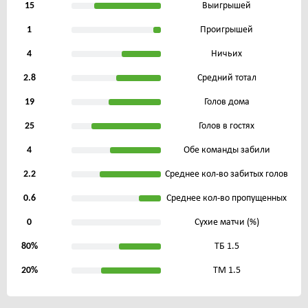
15
Выигрышей
1
Проигрышей
4
Ничьих
2.8
Средний тотал
19
Голов дома
25
Голов в гостях
4
Обе команды забили
2.2
Среднее кол-во забитых голов
0.6
Среднее кол-во пропущенных
0
Сухие матчи (%)
80%
ТБ 1.5
20%
ТМ 1.5