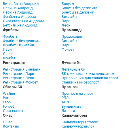
Винлайн на Андроид
Бонусы
Пари на Андроид
Бонусы без депозита
Леон на Андроид
Бонусы за депозит
Фонбет на Андроид
Винлайн
Лига ставок на Андроид
Пари
Бетсити на Андроид
Леон
Фрибеты
Промокоды
Фрибеты
Промокоды
Фрибеты без депозита
Винлайн
Фрибеты Винлайн
Пари
Пари
Фонбет
Леон
Фонбет
Регистрация
Лучшие бк
Регистрация Винлайн
Легальные бк
Регистрация Пари
БК с минимальным депозитом
Регистрация Леон
Приложения для ставок на спорт
Регистрация Фонбет
Ставки на киберспорт
Обзоры БК
Прогнозы
Winline
Прогнозы на спорт
Pari
РПЛ
Leon
АПЛ
Fonbet
Бундеслига
Лига ставок
Ла-лига
О нас
Калькуляторы
О нас
Калькуляторы ставок
Контакты
Калькулятор вилок