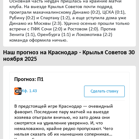
Основная часть неудач пришлась на крайние матчи
клуба. На выезде Крылья Советов почти подряд
проиграли махачкалинскому Динамо (0:2), ЦСКА (0:1),
Рубину (0:2) и Спартаку (1:2), а еще уступила дома уже
Динамо из Москвы (2:3). Удачно осенью прошли только
встречи с ПФК Сочи (2:0) и Ростовом (2:0). Против
Зенита (1:1), Оренбурга (1:1) и Локомотива (2:2)
команда оформила ничью.
Наш прогноз на Краснодар - Крылья Советов 30
ноября 2025
Прогноз: П1
Кф. 1.43
Сделать ставку
В предстоящей игре Краснодар — очевидный
фаворит. Последние пару матчей на выезде
хозяева отыграли вничью, но зато дома они
смотрятся на удивление уверенно. И, что
немаловажно, крайне редко пропускают. Чего
нельзя сказать об их нынешних соперниках…