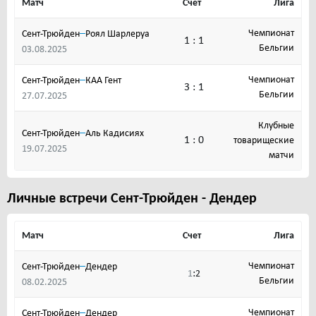
Матч
Счет
Лига
–
Чемпионат
Сент-Трюйден
Роял Шарлеруа
1 : 1
Бельгии
03.08.2025
–
Чемпионат
Сент-Трюйден
КАА Гент
3 : 1
Бельгии
27.07.2025
Клубные
–
Сент-Трюйден
Аль Кадисиях
1 : 0
товарищеские
19.07.2025
матчи
Личные встречи Сент-Трюйден - Дендер
Матч
Счет
Лига
–
Чемпионат
Сент-Трюйден
Дендер
:
1
2
Бельгии
08.02.2025
–
Чемпионат
Сент-Трюйден
Дендер