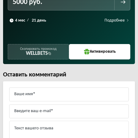
5000 руб.
Подробнее
/
Скопировать промокод
Активировать
WELLBETS
Оставить комментарий