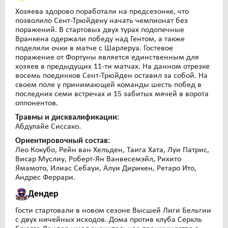
Хозяева здорово поработали на предсезонке, что
позволило Сент-Трюйдену начать чемпионат без
поражений. В стартовых двух турах подопечные
Вранкена одержали победу над Гентом, а также
поделили очки в матче с Шарлеруа. Гостевое
поражение от Фортуны является единственным для
хозяев в предыдущих 11-ти матчах. На данном отрезке
восемь поединков Сент-Трюйден оставил за собой. На
своем поле у принимающей команды шесть побед в
последних семи встречах и 15 забитых мячей в ворота
оппонентов.
Травмы и дисквалификации:
Абдулайе Сиссако.
Ориентировочный состав:
Лео Кокубо, Рейн ван Хельден, Таига Хата, Луи Патрис,
Висар Муслиу, Роберт-Ян Ванвесемэйл, Рихито
Ямамото, Илиас Себауи, Алуи Дирикен, Ретаро Ито,
Андрес Феррари.
Дендер
Гости стартовали в новом сезоне Высшей Лиги Бельгии
с двух ничейных исходов. Дома против клуба Серкль