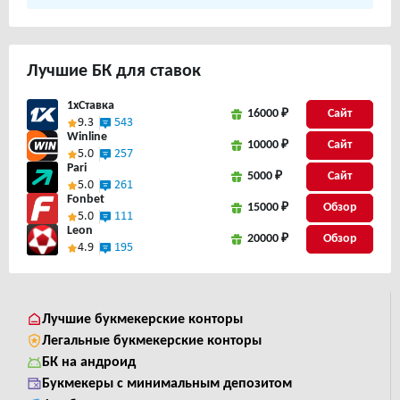
Лучшие
БК для ставок
1xСтавка
16000 ₽
Сайт
9.3
543
Winline
10000 ₽
Сайт
5.0
257
Pari
5000 ₽
Сайт
5.0
261
Fonbet
15000 ₽
5.0
111
Leon
20000 ₽
4.9
195
Лучшие букмекерские конторы
Легальные букмекерские конторы
БК на андроид
Букмекеры с минимальным депозитом