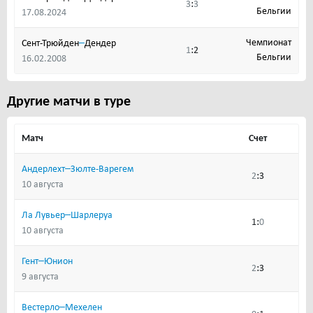
:
3
3
Бельгии
17.08.2024
–
Чемпионат
Сент-Трюйден
Дендер
:
1
2
Бельгии
16.02.2008
Другие матчи в туре
Матч
Счет
–
Андерлехт
Зюлте-Варегем
:
2
3
10 августа
–
Ла Лувьер
Шарлеруа
:
1
0
10 августа
–
Гент
Юнион
:
2
3
9 августа
–
Вестерло
Мехелен