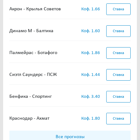
Акрон - Крылья Советов
Коф. 1.66
Ставка
Динамо М - Балтика
Коф. 1.60
Ставка
Палмейрас - Ботафого
Коф. 1.86
Ставка
Сиэтл Саундерс - ПСЖ
Коф. 1.44
Ставка
Бенфика - Спортинг
Коф. 3.40
Ставка
Краснодар - Ахмат
Коф. 1.80
Ставка
Все прогнозы