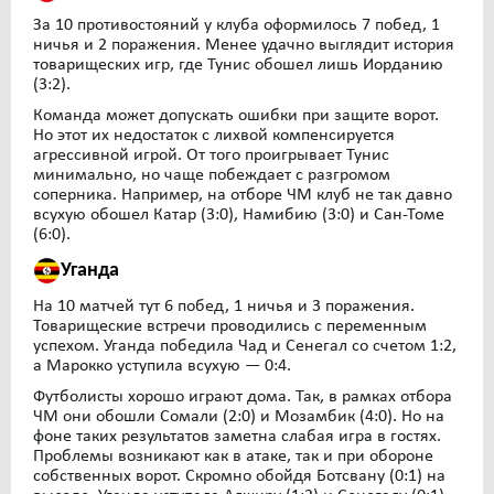
За 10 противостояний у клуба оформилось 7 побед, 1
ничья и 2 поражения. Менее удачно выглядит история
товарищеских игр, где Тунис обошел лишь Иорданию
(3:2).
Команда может допускать ошибки при защите ворот.
Но этот их недостаток с лихвой компенсируется
агрессивной игрой. От того проигрывает Тунис
минимально, но чаще побеждает с разгромом
соперника. Например, на отборе ЧМ клуб не так давно
всухую обошел Катар (3:0), Намибию (3:0) и Сан-Томе
(6:0).
Уганда
На 10 матчей тут 6 побед, 1 ничья и 3 поражения.
Товарищеские встречи проводились с переменным
успехом. Уганда победила Чад и Сенегал со счетом 1:2,
а Марокко уступила всухую — 0:4.
Футболисты хорошо играют дома. Так, в рамках отбора
ЧМ они обошли Сомали (2:0) и Мозамбик (4:0). Но на
фоне таких результатов заметна слабая игра в гостях.
Проблемы возникают как в атаке, так и при обороне
собственных ворот. Скромно обойдя Ботсвану (0:1) на