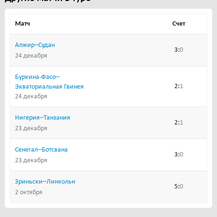
Матч
Счет
–
Алжир
Судан
:
3
0
24 декабря
–
Буркина-Фасо
:
2
1
Экваториальная Гвинея
24 декабря
–
Нигерия
Танзания
:
2
1
23 декабря
–
Сенегал
Ботсвана
:
3
0
23 декабря
–
Зриньски
Линкольн
:
5
0
2 октября