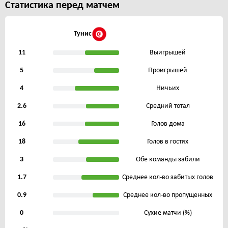
Статистика перед матчем
Тунис
11
Выигрышей
5
Проигрышей
4
Ничьих
2.6
Средний тотал
16
Голов дома
18
Голов в гостях
3
Обе команды забили
1.7
Среднее кол-во забитых голов
0.9
Среднее кол-во пропущенных
0
Сухие матчи (%)