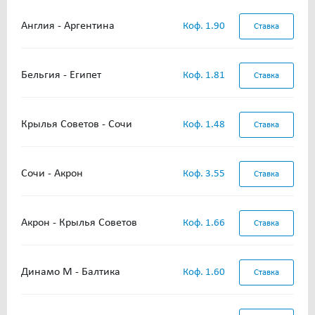
Англия - Аргентина
Коф. 1.90
Ставка
Бельгия - Египет
Коф. 1.81
Ставка
Крылья Советов - Сочи
Коф. 1.48
Ставка
Сочи - Акрон
Коф. 3.55
Ставка
Акрон - Крылья Советов
Коф. 1.66
Ставка
Динамо М - Балтика
Коф. 1.60
Ставка