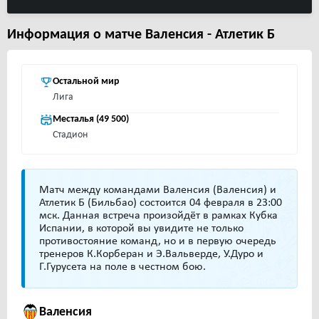
Информация о матче Валенсия - Атлетик Б
Остальной мир
Лига
Месталья (49 500)
Стадион
Матч между командами Валенсия (Валенсия) и
Атлетик Б (Бильбао) состоится 04 февраля в 23:00
мск. Данная встреча произойдёт в рамках Кубка
Испании, в которой вы увидите не только
противостояние команд, но и в первую очередь
тренеров К.Корберан и Э.Вальверде, У.Дуро и
Г.Гурусета на поле в честном бою.
Валенсия