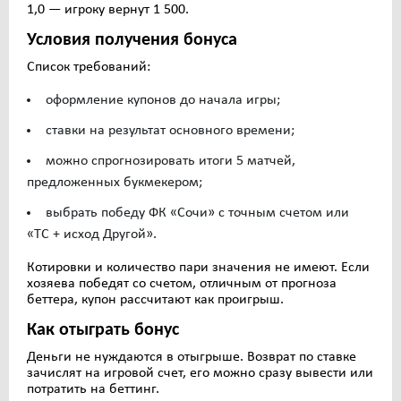
1,0 — игроку вернут 1 500.
Условия получения бонуса
Список требований:
оформление купонов до начала игры;
ставки на результат основного времени;
можно спрогнозировать итоги 5 матчей,
предложенных букмекером;
выбрать победу ФК «Сочи» с точным счетом или
«ТС + исход Другой».
Котировки и количество пари значения не имеют. Если
хозяева победят со счетом, отличным от прогноза
беттера, купон рассчитают как проигрыш.
Как отыграть бонус
Деньги не нуждаются в отыгрыше. Возврат по ставке
зачислят на игровой счет, его можно сразу вывести или
потратить на беттинг.