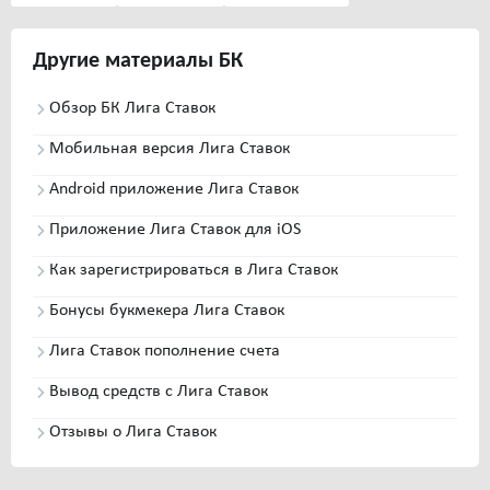
Другие
материалы БК
Обзор БК Лига Ставок
Мобильная версия Лига Ставок
Android приложение Лига Ставок
Приложение Лига Ставок для iOS
Как зарегистрироваться в Лига Ставок
Бонусы букмекера Лига Ставок
Лига Ставок пополнение счета
Вывод средств с Лига Ставок
Отзывы о Лига Ставок