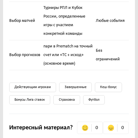
Турниры РПЛ и Кубок
России, определенные
Выбор матчей
Любые события
игры с участием
конкретной команды
пари в Prematch на точный
Без
Выбор прогнозов
счет или «ТС + исход»
ограничений
(основное время)
Действующим игрокам
Завершенные
Кеш-бонус
Бонусы Лига ставок
Страховка
Футбол
Интересный материал?
0
0