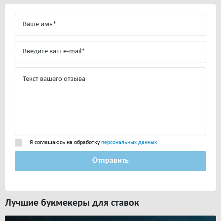
Я соглашаюсь на обработку
персональных данных
Отправить
Лучшие букмекеры для ставок