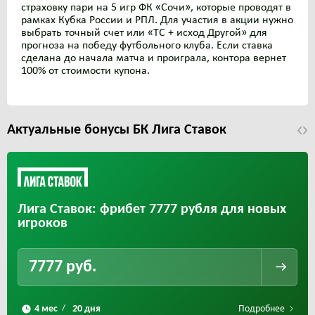
страховку пари на 5 игр ФК «Сочи», которые проводят в
рамках Кубка России и РПЛ. Для участия в акции нужно
выбрать точный счет или «ТС + исход Другой» для
прогноза на победу футбольного клуба. Если ставка
сделана до начала матча и проиграла, контора вернет
100% от стоимости купона.
Актуальные бонусы БК Лига Ставок
Лига Ставок: фрибет 7777 рубля для новых
игроков
7777 руб.
Подробнее
/