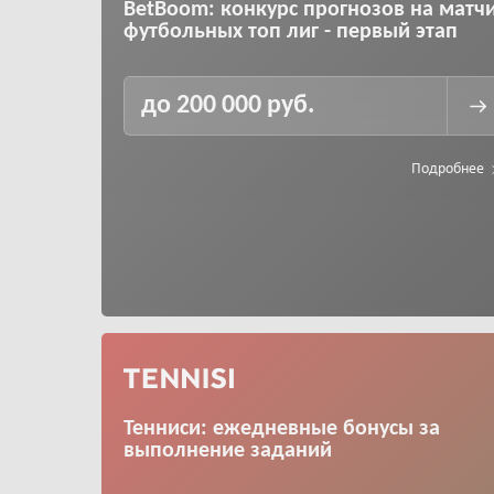
BetBoom: конкурс прогнозов на матч
футбольных топ лиг - первый этап
до 200 000 руб.
Подробнее
Тенниси: ежедневные бонусы за
выполнение заданий