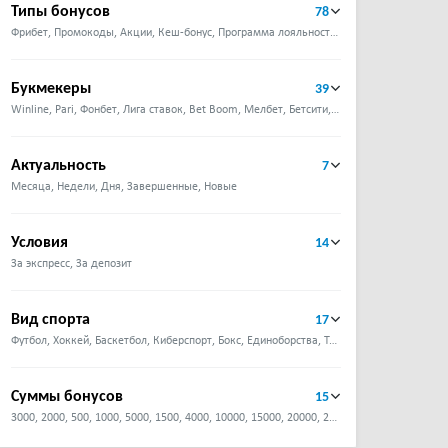
Типы бонусов
78
Фрибет, Промокоды, Акции, Кеш-бонус, Программа лояльности, Страховка ставки, Кешбэк, Розыгрыш, Приведи друга, На день рождения
Фрибет
Промокоды
Букмекеры
39
Winline, Pari, Фонбет, Лига ставок, Bet Boom, Мелбет, Бетсити, Leon, Балтбет, Tennisi, Олимп, СпортБет, Zenit, Бет-М, Bettery, Марафон
Winline
Pari
Актуальность
7
Фонбет
Месяца, Недели, Дня, Завершенные, Новые
Лига ставок
0
Bet Boom
Мелбет
Условия
14
Бетсити
За экспресс, За депозит
Leon
За экспресс
За депозит
Балтбет
Tennisi
Вид спорта
17
Олимп
Футбол, Хоккей, Баскетбол, Киберспорт, Бокс, Единоборства, Теннис
СпортБет
Футбол
Хоккей
Zenit
Суммы бонусов
15
Бет-М
3000, 2000, 500, 1000, 5000, 1500, 4000, 10000, 15000, 20000, 25000, 30000
Bettery
3000
Марафон