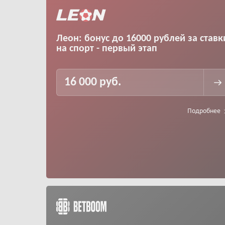
Леон: бонус до 16000 рублей за ставк
на спорт - первый этап
16 000 руб.
Подробнее