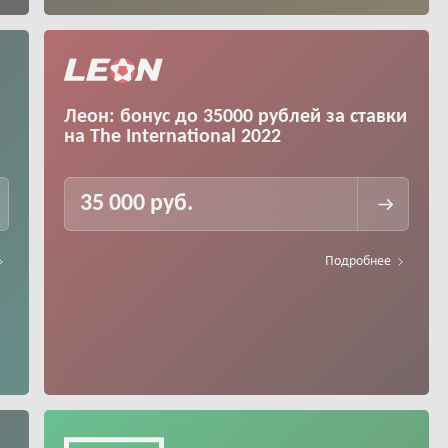
Леон: бонус до 35000 рублей за ставки
на The International 2022
35 000 руб.
Подробнее