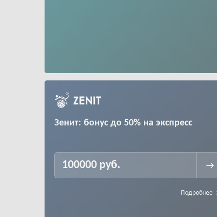
Зенит: бонус до 50% на экспресс
100000 руб.
Подробнее