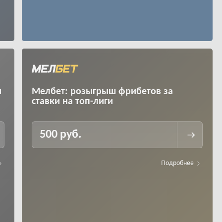
и
Мелбет: розыгрыш фрибетов за
ставки на топ-лиги
500 руб.
Подробнее