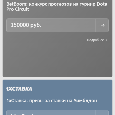
BetBoom: конкурс прогнозов на турнир Dota
Pro Circuit
150000 руб.
Подробнее
1хСтавка: призы за ставки на Уимблдон