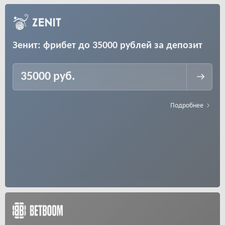
Зенит: фрибет до 35000 рублей за депозит
35000 руб.
Подробнее