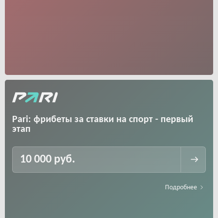
Pari: фрибеты за ставки на спорт - первый
этап
10 000 руб.
Подробнее