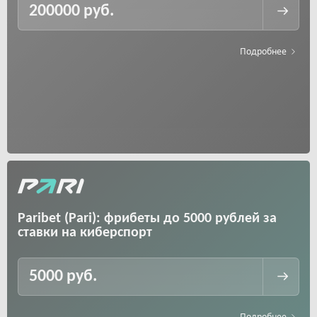
200000 руб.
Подробнее
Paribet (Pari): фрибеты до 5000 рублей за
ставки на киберспорт
5000 руб.