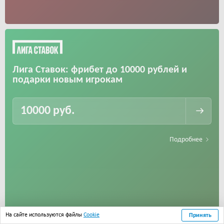
Лига Ставок: фрибет до 10000 рублей и
подарки новым игрокам
10000 руб.
Подробнее
На сайте используются файлы
Cookie
Принять