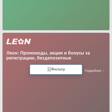
Леон: Промокоды, акции и бонусы за
регистрацию, бездепозитные
Фильтр
Подробнее