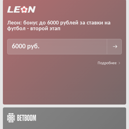
Леон: бонус до 6000 рублей за ставки на
футбол - второй этап
6000 руб.
Подробнее