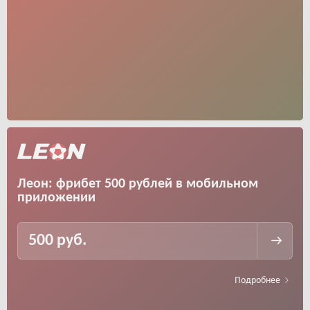
Леон: фрибет 500 рублей в мобильном
приложении
500 руб.
Подробнее