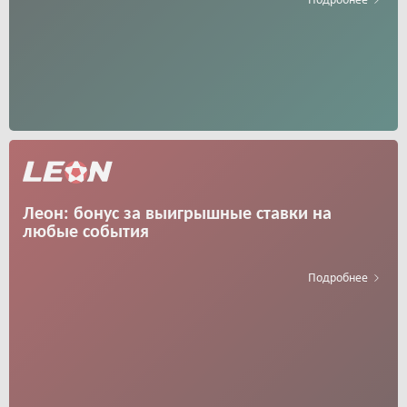
Подробнее
Леон: бонус за выигрышные ставки на
любые события
Подробнее