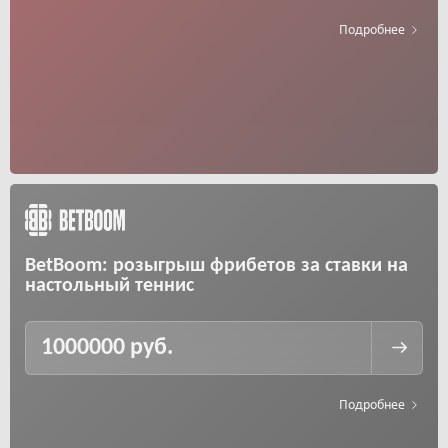
Подробнее
BetBoom: розыгрыш фрибетов за ставки на
настольный теннис
1000000 руб.
Подробнее