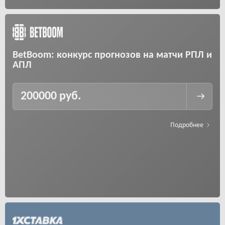
BetBoom: конкурс прогнозов на матчи РПЛ и
АПЛ
200000 руб.
Подробнее