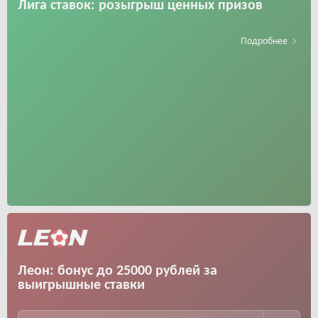
Лига ставок: розыгрыш ценных призов
Подробнее
Леон: бонус до 25000 рублей за
выигрышные ставки