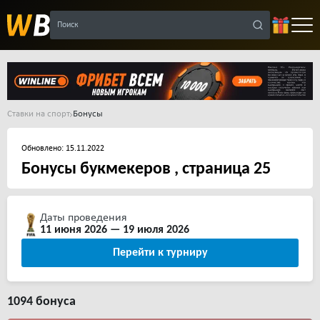
Поиск
Ставки на спорт
Бонусы
Обновлено: 15.11.2022
Бонусы букмекеров , страница 25
Даты проведения
11 июня 2026 — 19 июля 2026
Перейти к турниру
1094 бонуса