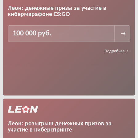
Леон: денежные призы за участие в
кибермарафоне CS:GO
100 000 руб.
Подробнее
Леон: розыгрыш денежных призов за
участие в киберспринте