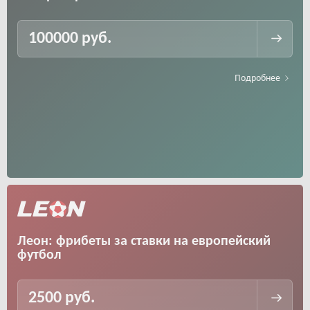
100000 руб.
Подробнее
Леон: фрибеты за ставки на европейский
футбол
2500 руб.