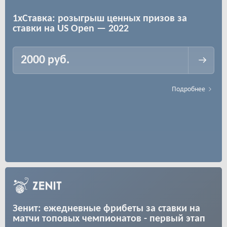
1xСтавка: розыгрыш ценных призов за
ставки на US Open — 2022
2000 руб.
Подробнее
Зенит: ежедневные фрибеты за ставки на
матчи топовых чемпионатов - первый этап