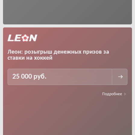
Леон: розыгрыш денежных призов за
ставки на хоккей
25 000 руб.
Подробнее