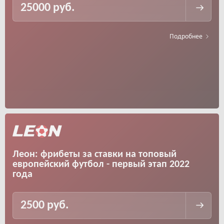
25000 руб.
Подробнее
Леон: фрибеты за ставки на топовый
европейский футбол - первый этап 2022
года
2500 руб.