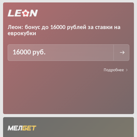
Леон: бонус до 16000 рублей за ставки на
еврокубки
16000 руб.
Подробнее