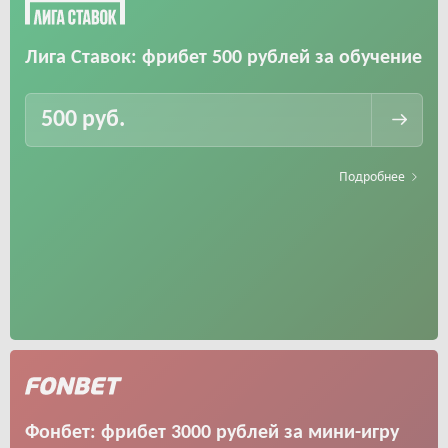
Лига Ставок: фрибет 500 рублей за обучение
500 руб.
Подробнее
Фонбет: фрибет 3000 рублей за мини-игру