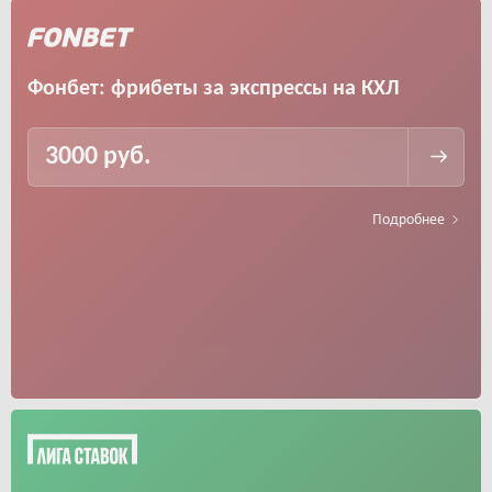
Фонбет: фрибеты за экспрессы на КХЛ
3000 руб.
Подробнее