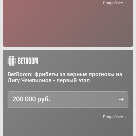
Подробнее
BetBoom: фрибеты за верные прогнозы на
Лигу Чемпионов - первый этап
200 000 руб.
Подробнее