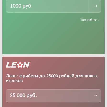
1000 руб.
Подробнее
Леон: фрибеты до 25000 рублей для новых
игроков
25 000 руб.