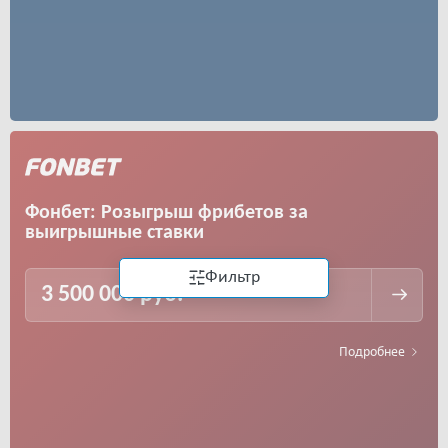
Фонбет: Розыгрыш фрибетов за
выигрышные ставки
Фильтр
3 500 000 руб.
Подробнее