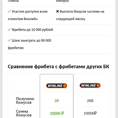
Плюсы
Минусы
✅ Участие доступно всем
❌ Выплата бонусов частями на
клиентам Винлайн
следующий месяц
✅ Фрибеты до 10 000 рублей
✅ Шанс выиграть до 90 000
фрибетом
Сравнение фрибета с фрибетами других БК
Получено
268
39
бонусов
Сумма
10000₽
10000 ₽
бонусов