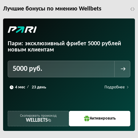
Лучшие бонусы по мнению Wellbets
Пари: эксклюзивный фрибет 5000 рублей
новым клиентам
5000 руб.
Подробнее
/
Скопировать промокод
Активировать
WELLBETS