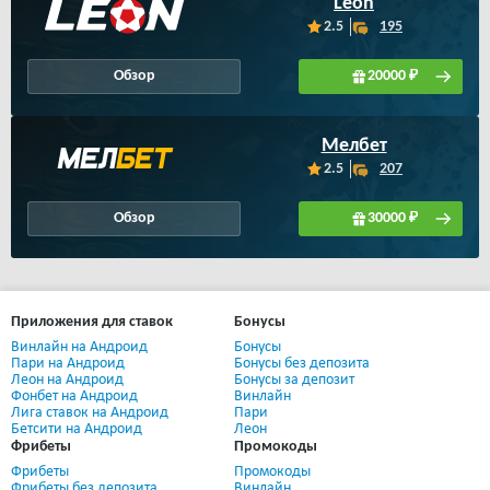
Leon
2.5
195
Обзор
20000 ₽
Мелбет
2.5
207
Обзор
30000 ₽
Приложения для ставок
Бонусы
Винлайн на Андроид
Бонусы
Пари на Андроид
Бонусы без депозита
Леон на Андроид
Бонусы за депозит
Фонбет на Андроид
Винлайн
Лига ставок на Андроид
Пари
Бетсити на Андроид
Леон
Фрибеты
Промокоды
Фрибеты
Промокоды
Фрибеты без депозита
Винлайн