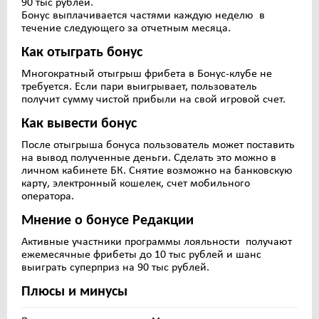
90 тыс рублей.
Бонус выплачивается частями каждую неделю в
течение следующего за отчетным месяца.
Как отыграть бонус
Многократный отыгрыш фрибета в Бонус-клубе не
требуется. Если пари выигрывает, пользователь
получит сумму чистой прибыли на свой игровой счет.
Как вывести бонус
После отыгрыша бонуса пользователь может поставить
на вывод полученные деньги. Сделать это можно в
личном кабинете БК. Снятие возможно на банковскую
карту, электронный кошелек, счет мобильного
оператора.
Мнение о бонусе Редакции
Активные участники программы лояльности получают
ежемесячные фрибеты до 10 тыс рублей и шанс
выиграть суперприз на 90 тыс рублей.
Плюсы и минусы