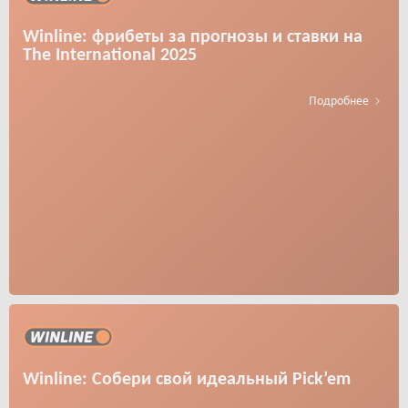
Winline: фрибеты за прогнозы и ставки на
The International 2025
Подробнее
Winline: Собери свой идеальный Pick’em