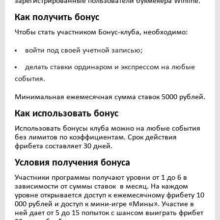
зарегистрированные пользователи букмекера Winline.
Как получить бонус
Чтобы стать участником Бонус-клуба, необходимо:
войти под своей учетной записью;
делать ставки ординаром и экспрессом на любые
события.
Минимальная ежемесячная сумма ставок 5000 рублей.
Как использовать бонус
Использовать бонусы клуба можно на любые события
без лимитов по коэффициентам. Срок действия
фрибета составляет 30 дней.
Условия получения бонуса
Участники программы получают уровни от 1 до 6 в
зависимости от суммы ставок в месяц. На каждом
уровне открывается доступ к ежемесячному фрибету 10
000 рублей и доступ к мини-игре «Мины». Участие в
ней дает от 5 до 15 попыток с шансом выиграть фрибет