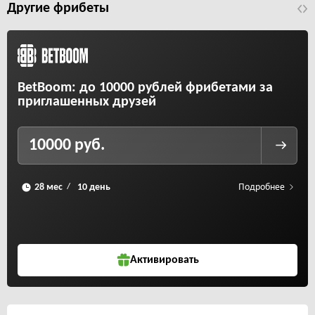
Другие фрибеты
BetBoom: до 10000 рублей фрибетами за
приглашенных друзей
10000 руб.
Подробнее
/
Активировать