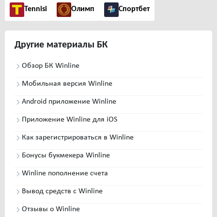
Tennisi
Олимп
Спортбет
Другие
материалы БК
Обзор БК Winline
Мобильная версия Winline
Android приложение Winline
Приложение Winline для iOS
Как зарегистрироваться в Winline
Бонусы букмекера Winline
Winline пополнение счета
Вывод средств с Winline
Отзывы о Winline