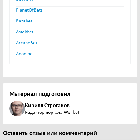
PlanetOfBets
Bazabet
Astekbet
ArcaneBet
Anonibet
Материал подготовил
Кирилл Строганов
Редактор портала Wellbet
Оставить отзыв или комментарий