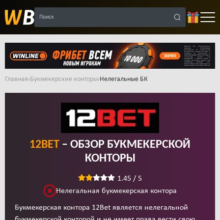
Поиск
Главная
Букмекерские конторы
Нелегальные БК
12BET
– ОБЗОР БУКМЕКЕРСКОЙ
КОНТОРЫ
1.45 / 5
Нелегальная букмекерская контора
Букмекерская контора 12Bet является нелегальной
букмекерской конторой и не имеет права вести свою