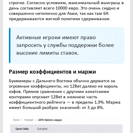
строгие. Согласно условиям, максимальный выигрыш в
день составляет всего 10000 евро. Это очень скудно и
совершенно нетипично для Азии, так как там БК
придерживаются мягкой политики сдерживания.
Активные игроки имеют право
запросить у службы поддержки более
высокие лимиты ставок.
Размер коэффициентов и маржи
Букмекеры с Дальнего Востока обычно держатся за
огромные коэффициенты, но 12Bet далеко не король
кэфов. Прямое сравнение с другими азиатскими
конторами опускает 12Bet в нижнюю часть
коэффициентного рейтинга — в пределы 1,9%. Маржа
имеет большой разброс значений: от 3 до 8%.