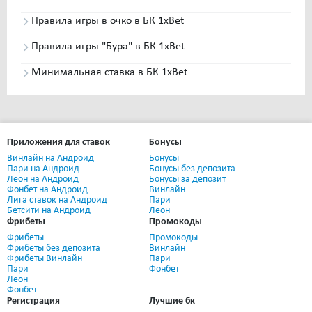
Правила игры в очко в БК 1xBet
Правила игры "Бура" в БК 1xBet
Минимальная ставка в БК 1xBet
Приложения для ставок
Бонусы
Винлайн на Андроид
Бонусы
Пари на Андроид
Бонусы без депозита
Леон на Андроид
Бонусы за депозит
Фонбет на Андроид
Винлайн
Лига ставок на Андроид
Пари
Бетсити на Андроид
Леон
Фрибеты
Промокоды
Фрибеты
Промокоды
Фрибеты без депозита
Винлайн
Фрибеты Винлайн
Пари
Пари
Фонбет
Леон
Фонбет
Регистрация
Лучшие бк