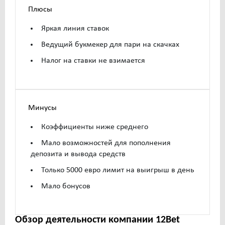
Плюсы
Яркая линия ставок
Ведущий букмекер для пари на скачках
Налог на ставки не взимается
Минусы
Коэффициенты ниже среднего
Мало возможностей для пополнения
депозита и вывода средств
Только 5000 евро лимит на выигрыш в день
Мало бонусов
Обзор деятельности компании 12Bet