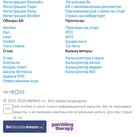
Регистрация Винлайн
Легальные бк
Регистрация Пари
БК с минимальным депозитом
Регистрация Леон
Приложения для ставок на спорт
Регистрация Фонбет
Ставки на киберспорт
Обзоры БК
Прогнозы
Winline
Прогнозы на спорт
Pari
РПЛ
Leon
АПЛ
Fonbet
Бундеслига
Лига ставок
Ла-лига
О нас
Калькуляторы
О нас
Калькуляторы ставок
Контакты
Калькулятор вилок
Вопрос-ответ
Калькулятор маржи
Школа беттинга
Калькулятор ROI
Адреса ППС
Ответственная игра
© 2015-2026 Wellbet.ru - Все права защищены.
Сайт wellbet.ru носит только информационный характер. Мы не принимаем
18+
средства, и не проводим азартных игр на реальные деньги. Для лиц старше
18 лет.