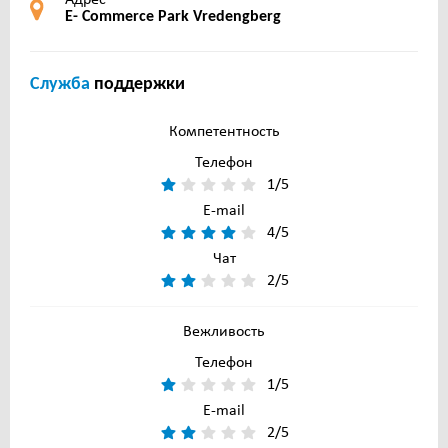
Адрес
E- Commerce Park Vredengberg
Служба
поддержки
Компетентность
Телефон
1/5
E-mail
4/5
Чат
2/5
Вежливость
Телефон
1/5
E-mail
2/5