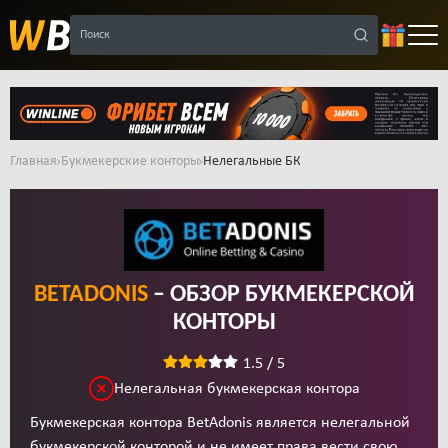
Поиск
Главная
Букмекерские конторы
Нелегальные БК
BETADONIS
– ОБЗОР БУКМЕКЕРСКОЙ
КОНТОРЫ
1.5 / 5
Нелегальная букмекерская контора
Букмекерская контора BetAdonis является нелегальной
букмекерской конторой и не имеет права вести свою