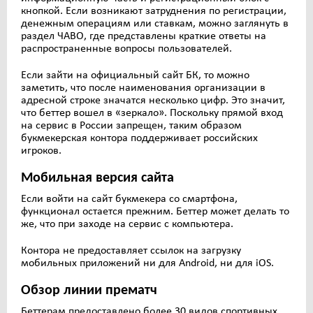
кнопкой. Если возникают затруднения по регистрации,
денежным операциям или ставкам, можно заглянуть в
раздел ЧАВО, где представлены краткие ответы на
распространенные вопросы пользователей.
Если зайти на официальный сайт БК, то можно
заметить, что после наименования организации в
адресной строке значатся несколько цифр. Это значит,
что беттер вошел в «зеркало». Поскольку прямой вход
на сервис в России запрещен, таким образом
букмекерская контора поддерживает российских
игроков.
Мобильная версия сайта
Если войти на сайт букмекера со смартфона,
функционал остается прежним. Беттер может делать то
же, что при заходе на сервис с компьютера.
Контора не предоставляет ссылок на загрузку
мобильных приложений ни для Android, ни для iOS.
Обзор линии прематч
Беттерам предоставлено более 30 видов спортивных