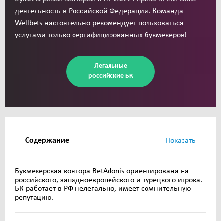
деятельность в Российской Федерации. Команда
Wellbets настоятельно рекомендует пользоваться
услугами только сертифицированных букмекеров!
Легальные
российские БК
Содержание
Показать
Букмекерская контора BetAdonis ориентирована на
российского, западноевропейского и турецкого игрока.
БК работает в РФ нелегально, имеет сомнительную
репутацию.