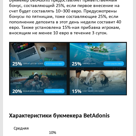
Букмекер BetAdonis предоставляет приветственный
бонус, составляющий 25%, если первое внесение на
счет будет составлять 10–300 евро. Предусмотрены
бонусы по пятницам, тоже составляющие 25%, если
пополнение депозита в этот день недели составит 40
евро. Также установлена 15%-ная прибавка игрокам,
вносящим не менее 10 евро в течение 3 суток.
Характеристики букмекера BetAdonis
Средняя
10%