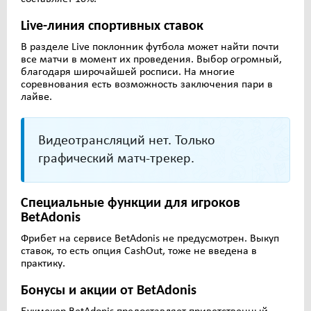
Live-линия спортивных ставок
В разделе Live поклонник футбола может найти почти
все матчи в момент их проведения. Выбор огромный,
благодаря широчайшей росписи. На многие
соревнования есть возможность заключения пари в
лайве.
Видеотрансляций нет. Только
графический матч-трекер.
Специальные функции для игроков
BetAdonis
Фрибет на сервисе BetAdonis не предусмотрен. Выкуп
ставок, то есть опция CashOut, тоже не введена в
практику.
Бонусы и акции от BetAdonis