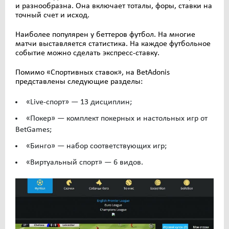
и разнообразна. Она включает тоталы, форы, ставки на
точный счет и исход.
Наиболее популярен у беттеров футбол. На многие
матчи выставляется статистика. На каждое футбольное
событие можно сделать экспресс-ставку.
Помимо «Спортивных ставок», на BetAdonis
представлены следующие разделы:
«Live-спорт» — 13 дисциплин;
«Покер» — комплект покерных и настольных игр от
BetGames;
«Бинго» — набор соответствующих игр;
«Виртуальный спорт» — 6 видов.