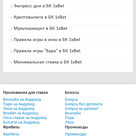
Экспресс дня в БК 1xBet
Криптовалюта в БК 1xBet
Мультиаккаунт в БК 1xBet
Правила игры в очко в БК 1xBet
Правила игры "Бура" в БК 1xBet
Минимальная ставка в БК 1xBet
Приложения для ставок
Бонусы
Винлайн на Андроид
Бонусы
Пари на Андроид
Бонусы без депозита
Леон на Андроид
Бонусы за депозит
Фонбет на Андроид
Винлайн
Лига ставок на Андроид
Пари
Бетсити на Андроид
Леон
Фрибеты
Промокоды
Фрибеты
Промокоды