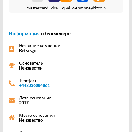
mastercard
visa
qiwi
webmoney
bitcoin
Информация
о букмекере
Название компании
Betscsgo
Основатель
Неизвестен
Телефон
+442036084861
Дата основания
2017
Место основания
Неизвестно