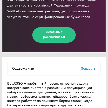
деятельность в Российской Федерации. Команда
Wellbets настоятельно рекомендует пользоваться
услугами только сертифицированных букмекеров!
Легальные
российские БК
Содержание
Показать
BetsCSGO – необычный проект, основная задача
которого заключается в развитии и популяризации
киберспортивных дисциплин, а также привлечении
новых профессиональных геймеров. Букмекерская
контора работает по принципу биржи ставок, когда
беттеры заключают пари друг с другом, а не с