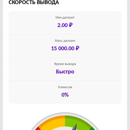
СКОРОСТЬ ВЫВОДА
Мин.депозит
2.00 ₽
Макс.депозит
15 000.00 ₽
Время вывода
Быстро
Комиссия
0%