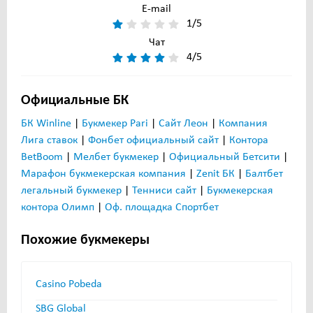
E-mail
1/5
Чат
4/5
Официальные БК
БК Winline
|
Букмекер Pari
|
Сайт Леон
|
Компания
Лига ставок
|
Фонбет официальный сайт
|
Контора
BetBoom
|
Мелбет букмекер
|
Официальный Бетсити
|
Марафон букмекерская компания
|
Zenit БК
|
Балтбет
легальный букмекер
|
Тенниси сайт
|
Букмекерская
контора Олимп
|
Оф. площадка Спортбет
Похожие букмекеры
Casino Pobeda
SBG Global