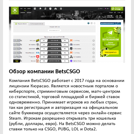
Обзор компании BetsCSGO
Компания BetsCSGO работает с 2017 года на основании
лицензии Кюрасао. Является новостным порталом о
киберспорте, стриминговым сервисом, матч-центром
со статистикой, торговой площадкой и биржей ставок
одновременно. Принимает игроков из любых стран,
так как регистрация и авторизация на официальном
сайте букмекера осуществляется через онлайн-сервис
Steam. Игрокам разрешено открывать три кошелька
(рубли, доллары, евро). На BetsCSGO можно делать
ставки только на CSGO, PUBG, LOL и Dota2.