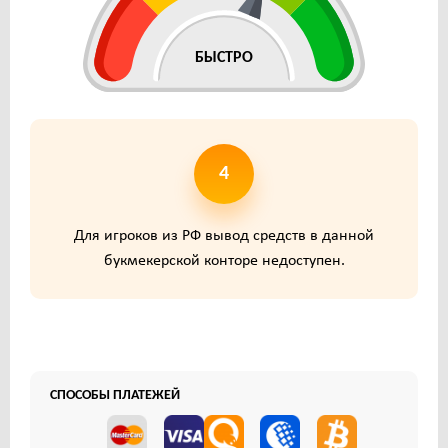
БЫСТРО
4
Для игроков из РФ вывод средств в данной
букмекерской конторе недоступен.
СПОСОБЫ ПЛАТЕЖЕЙ