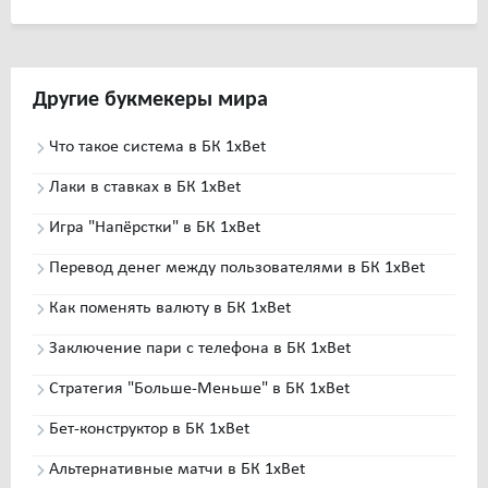
Другие
букмекеры мира
Что такое система в БК 1xBet
Лаки в ставках в БК 1xBet
Игра "Напёрстки" в БК 1xBet
Перевод денег между пользователями в БК 1xBet
Как поменять валюту в БК 1xBet
Заключение пари с телефона в БК 1xBet
Стратегия "Больше-Меньше" в БК 1xBet
Бет-конструктор в БК 1xBet
Альтернативные матчи в БК 1xBet