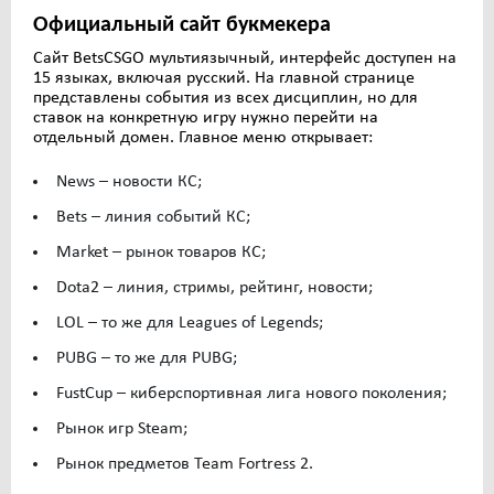
Официальный сайт букмекера
Сайт BetsCSGO мультиязычный, интерфейс доступен на
15 языках, включая русский. На главной странице
представлены события из всех дисциплин, но для
ставок на конкретную игру нужно перейти на
отдельный домен. Главное меню открывает:
News – новости КС;
Bets – линия событий КС;
Market – рынок товаров КС;
Dota2 – линия, стримы, рейтинг, новости;
LOL – то же для Leagues of Legends;
PUBG – то же для PUBG;
FustCup – киберспортивная лига нового поколения;
Рынок игр Steam;
Рынок предметов Team Fortress 2.