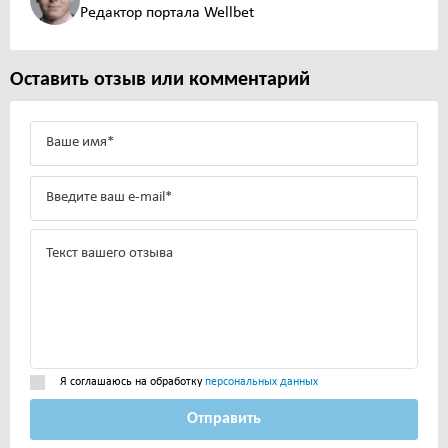
Редактор портала Wellbet
Оставить отзыв или комментарий
Я соглашаюсь на обработку
персональных данных
Отправить