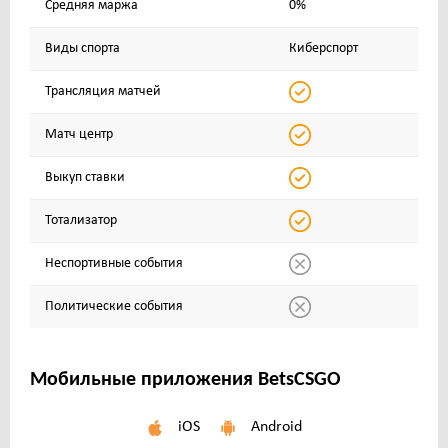
Средняя маржа
0%
Виды спорта
Киберспорт
Трансляция матчей
Матч центр
Выкуп ставки
Тотализатор
Неспортивные события
Политические события
Мобильные приложения BetsCSGO
iOS
Android