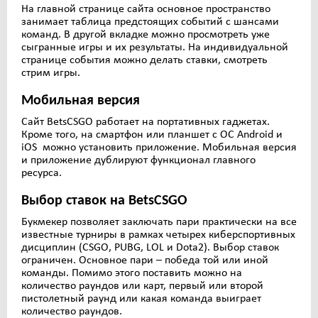
На главной странице сайта основное пространство
занимает таблица предстоящих событий с шансами
команд. В другой вкладке можно просмотреть уже
сыгранные игры и их результаты. На индивидуальной
странице события можно делать ставки, смотреть
стрим игры.
Мобильная версия
Сайт BetsCSGO работает на портативных гаджетах.
Кроме того, на смартфон или планшет с ОС Android и
iOS можно установить приложение. Мобильная версия
и приложение дублируют функционал главного
ресурса.
Выбор ставок на BetsCSGO
Букмекер позволяет заключать пари практически на все
известные турниры в рамках четырех киберспортивных
дисциплин (CSGO, PUBG, LOL и Dota2). Выбор ставок
ограничен. Основное пари – победа той или иной
команды. Помимо этого поставить можно на
количество раундов или карт, первый или второй
пистолетный раунд или какая команда выиграет
количество раундов.