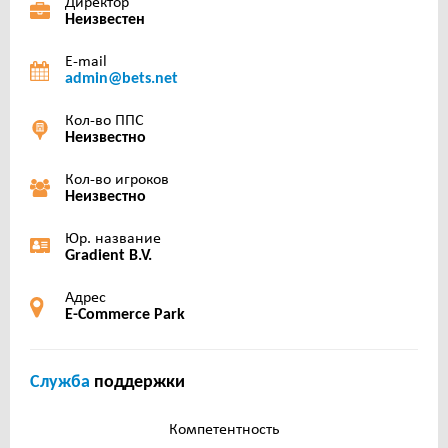
Директор
Неизвестен
E-mail
admin@bets.net
Кол-во ППС
Неизвестно
Кол-во игроков
Неизвестно
Юр. название
Gradient B.V.
Адрес
E-Commerce Park
Служба
поддержки
Компетентность