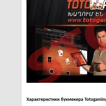
Характеристики букмекера Totogamin