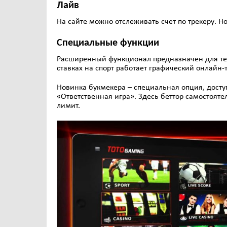
Лайв
На сайте можно отслеживать счет по трекеру. 
Специальные функции
Расширенный функционал предназначен для тех,
ставках на спорт работает графический онлайн-т
Новинка букмекера – специальная опция, досту
«Ответственная игра». Здесь беттор самостоят
лимит.