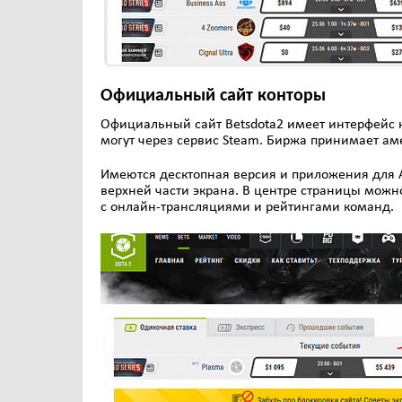
Официальный сайт конторы
Официальный сайт Betsdota2 имеет интерфейс н
могут через сервис Steam. Биржа принимает ам
Имеются десктопная версия и приложения для A
верхней части экрана. В центре страницы можн
с онлайн-трансляциями и рейтингами команд.