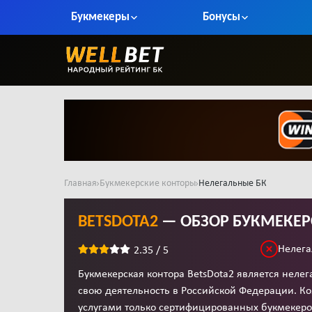
Букмекеры
Бонусы
Главная
Букмекерские конторы
Нелегальные БК
BETSDOTA2
— ОБЗОР БУКМЕКЕ
Нелега
2.35 / 5
Букмекерская контора BetsDota2 является нелег
свою деятельность в Российской Федерации. Ко
услугами только сертифицированных букмекеро