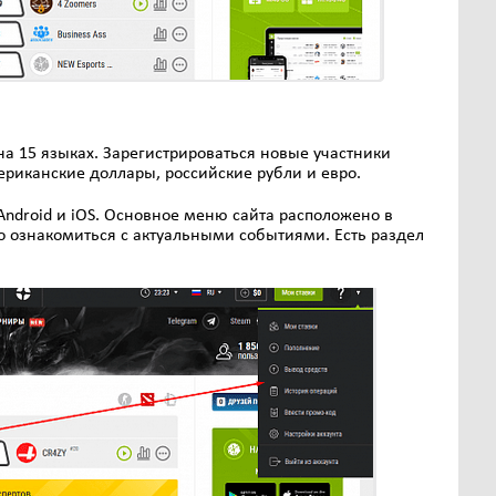
а 15 языках. Зарегистрироваться новые участники
ериканские доллары, российские рубли и евро.
ndroid и iOS. Основное меню сайта расположено в
о ознакомиться с актуальными событиями. Есть раздел